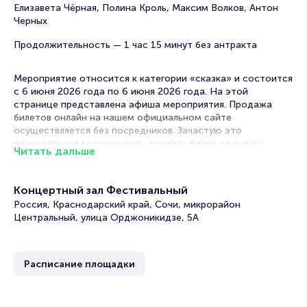
Елизавета Чёрная, Полина Кроль, Максим Волков, Антон
Черных
Продолжительность — 1 час 15 минут без антракта
Мероприятие относится к категории «сказка» и состоится
с 6 июня 2026 года по 6 июня 2026 года. На этой
странице представлена афиша мероприятия. Продажа
билетов онлайн на нашем официальном сайте
осуществляется без посредников. Зачастую это
единственная возможность достать билет на сказку.
Читать дальше
Билеты на детский спектакль «Конёк-Горбунок»
Концертный зал Фестивальный
Portalbilet – удобный и надежный сервис для покупки и
Россия, Краснодарский край, Сочи, микрорайон
продажи билетов на мероприятия разного формата.
Центральный, улица Орджоникидзе, 5А
Среднее время на покупку билета здесь начиная с выбора
места завершая оформлением его в зрительном зале на
ваше имя занимает не более двух минут. Билеты на
Расписание площадки
детский спектакль «Конёк-Горбунок» пользуются большой
популярностью у зрителей. Спешите купить их, пока они
есть в наличии.