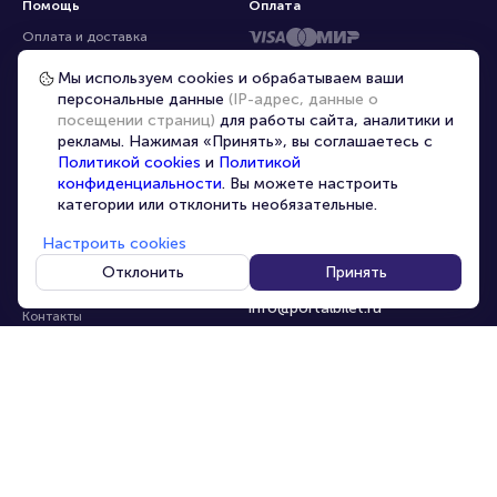
Помощь
Оплата
Оплата и доставка
Частые вопросы
Мы используем cookies и обрабатываем ваши
персональные данные
(IP-адрес, данные о
Перепродажа билетов
посещении страниц)
для работы сайта, аналитики и
Организаторам
рекламы. Нажимая «Принять», вы соглашаетесь с
Корпоративным клиентам
Политикой cookies
и
Политикой
конфиденциальности
. Вы можете настроить
VIP-билеты
категории или отклонить необязательные.
Условия использования
Настроить cookies
Персональные данные
8-800-500-42-62
Отклонить
Принять
О компании
8-499-226-15-14
info@portalbilet.ru
Контакты
С 10:00 до 21:00
,
Карта сайта
звонок бесплатный
Управление cookies
Все площадки
Главная
|
Сочи