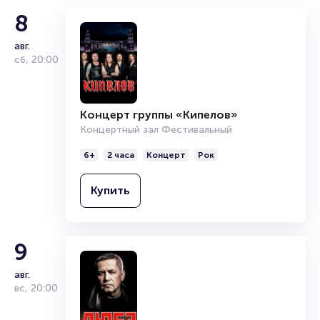
Полезные ссылки
8
Подробнее о том, как вернуть, сдать или продать билет
авг.
читайте в разделах:
сб
,
20:00
Продать билет
Брокерам
Организаторам
Концерт группы «Кипелов»
Концертный зал Фестивальный
6+
2 часа
Концерт
Рок
Купить
9
авг.
вс
,
20:00