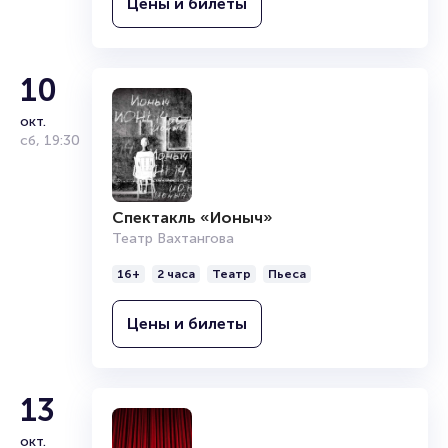
Цены и билеты
10
окт.
сб
,
19:30
Спектакль «Ионыч»
Театр Вахтангова
16+
2 часа
Театр
Пьеса
Цены и билеты
13
окт.