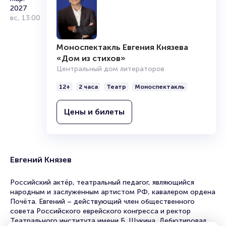
2027
вс
,
13:00
Моноспектакль Евгения Князева
«Дом из стихов»
Центральный дом литераторов
12+
2 часа
Театр
Моноспектакль
Цены и билеты
Евгений Князев
Российский актёр, театральный педагог, являющийся
народным и заслуженным артистом РФ, кавалером ордена
Почёта. Евгений – действующий член общественного
совета Российского еврейского конгресса и ректор
Театрального института имени Б. Щукина. Дебютировал