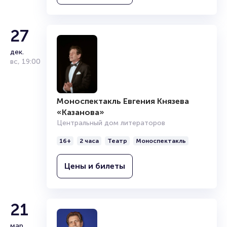
27
дек.
вс
,
19:00
Моноспектакль Евгения Князева
«Казанова»
Центральный дом литераторов
16+
2 часа
Театр
Моноспектакль
Цены и билеты
21
мар.