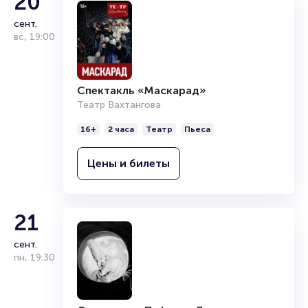
20
сент.
вс
,
19:00
Спектакль «Маскарад»
Театр Вахтангова
16+
2 часа
Театр
Пьеса
Цены и билеты
21
сент.
пн
,
19:30