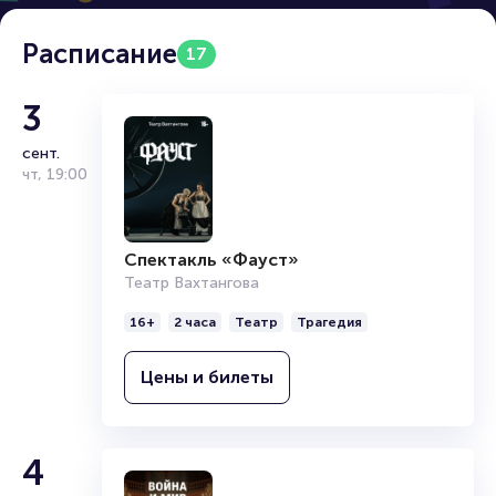
Расписание
17
3
сент.
чт
,
19:00
Спектакль «‎Фауст»
Театр Вахтангова
16+
2 часа
Театр
Трагедия
Цены и билеты
4