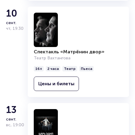
10
сент.
чт
,
19:30
Спектакль «Матрёнин двор»
Театр Вахтангова
16+
2 часа
Театр
Пьеса
Цены и билеты
13
сент.
вс
,
19:00