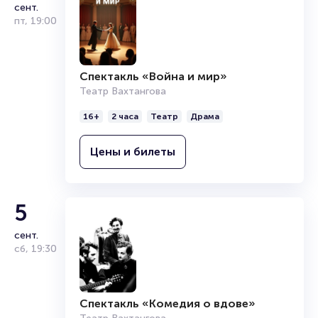
сент.
пт
,
19:00
Спектакль «Война и мир»
Театр Вахтангова
16+
2 часа
Театр
Драма
Цены и билеты
5
сент.
сб
,
19:30
Спектакль «Комедия о вдове»