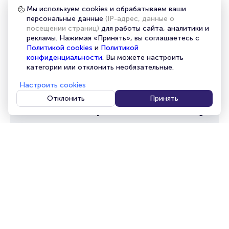
на сцене Театра имени Е.Б. Вахтангова. Играл в таких
Мы используем cookies и обрабатываем ваши
спектаклях как «Роза и крест», «Анна Каренина», «Ричард
персональные данные
(IP-адрес, данные о
третий», «Маленькие трагедии», «Зойкина квартира». В его
посещении страниц)
для работы сайта, аналитики и
фильмографии более 40 кинопроектов. Был награждён
рекламы. Нажимая «Принять», вы соглашаетесь с
Государственной премией Российской Федерации в
Политикой cookies
и
Политикой
области литературы и искусства в 1995 г.
конфиденциальности
. Вы можете настроить
категории или отклонить необязательные.
Настроить cookies
Отклонить
Принять
Самые интересные события у
вас в почте
Обычно мы присылаем одно письмо в месяц и ещё
одно накануне больших праздников
Продолжить