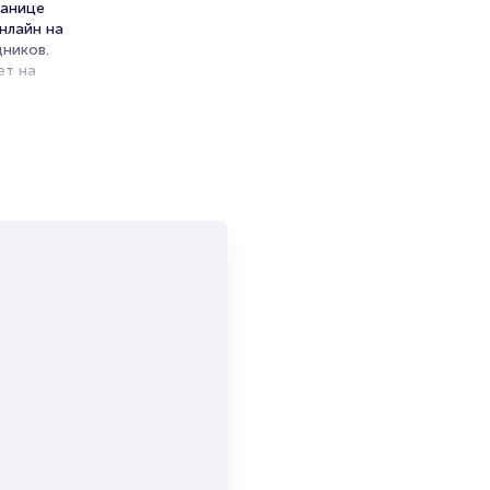
ранице
нлайн на
ников.
ет на
и продажи
емя на
я
мает не
льшой
и есть в
т