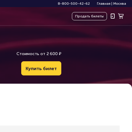
8-800-500-42-62
Главная
|
Москва
Продать
билеты
Стоимость от
2
6
0
0
₽
Купить билет