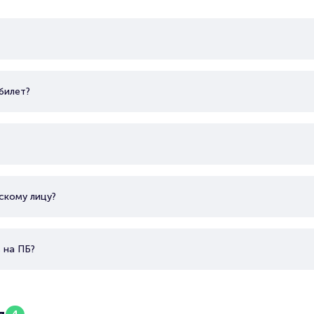
Снималась более чем 50 кинопроектах.
билет?
скому лицу?
 на ПБ?