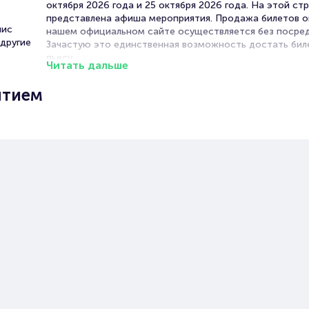
октября 2026 года и 25 октября 2026 года. На этой ст
представлена афиша мероприятия. Продажа билетов о
нис
нашем официальном сайте осуществляется без посред
другие
Зачастую это единственная возможность достать бил
пьесу.
Читать дальше
Билеты на спектакль «Ионыч»
ытием
Portalbilet – удобный и надежный сервис для покупки 
билетов на мероприятия разного формата. Среднее вр
покупку билета здесь начиная с выбора места заверша
оформлением его в зрительном зале на ваше имя зани
более двух минут. Билеты на «Ионыча» пользуются бо
популярностью у зрителей. Спешите купить их, пока он
наличии.
Полезные ссылки
Подробнее о том, как вернуть, сдать или продать биле
читайте в разделах:
Продать билет