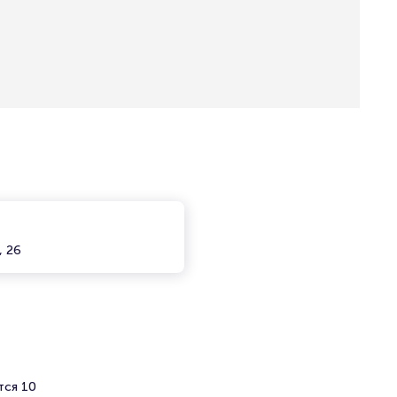
, 26
тся 10