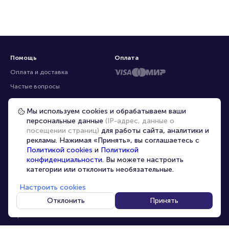
Помощь
Оплата
Оплата и доставка
Частые вопросы
Перепродажа билетов
Мы используем cookies и обрабатываем ваши
Организаторам
персональные данные
(IP-адрес, данные о
Корпоративным клиентам
посещении страниц)
для работы сайта, аналитики и
рекламы. Нажимая «Принять», вы соглашаетесь с
VIP-билеты
Политикой cookies
и
Политикой
Условия использования
конфиденциальности
. Вы можете настроить
категории или отклонить необязательные.
Персональные данные
8-800-500-42-62
Настроить cookies
О компании
8-499-226-15-14
info@portalbilet.ru
Отклонить
Принять
Контакты
С 10:00 до 21:00
,
Карта сайта
звонок бесплатный