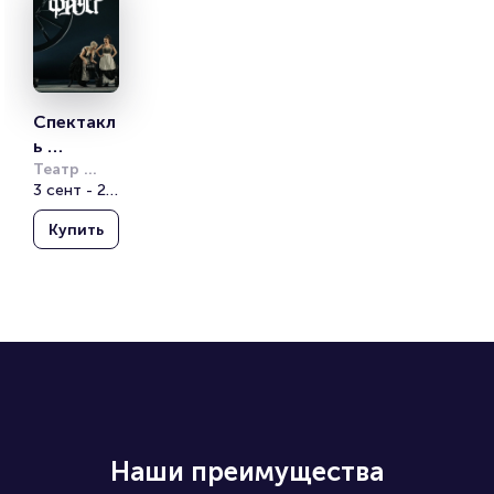
Спектакл
ь 
«‎Фауст»
Театр 
Вахтангова
3 сент - 25 окт
Купить
Наши преимущества