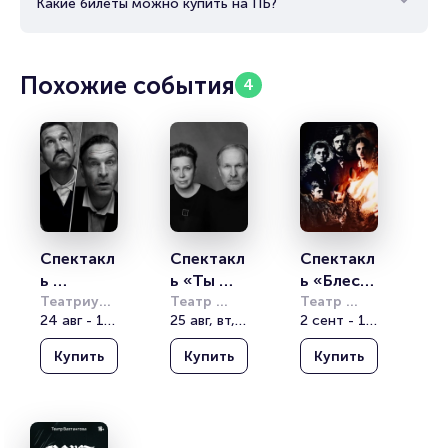
Какие билеты можно купить на ПБ?
Похожие события
4
Спектакл
Спектакл
Спектакл
ь 
ь «Ты 
ь «Блеск 
«Психопа
Театриум 
где-то 
Театр 
и пепел»
Театр 
на 
24 авг - 13 сент
Вахтангова
25 авг, вт, 19:00
Вахтангова
2 сент - 18 окт
ты»
рядом»
Серпуховке
Купить
Купить
Купить