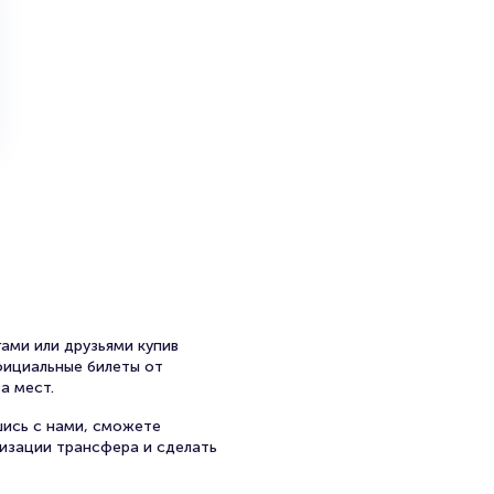
ами или друзьями купив
официальные билеты от
а мест.
шись с нами, сможете
низации трансфера и сделать