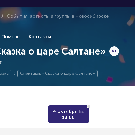
Помощь
Контакты
казка о царе Салтане»
6+
00
азка
Спектакль «Сказка о царе Салтане»
4 октября
Вс
13:00