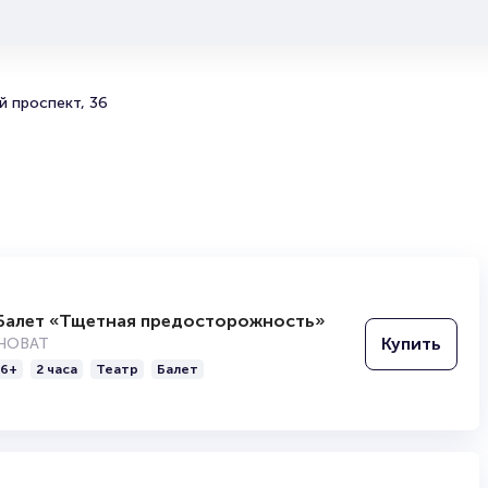
откладывайте покупку на потом — билеты на любимые 
часто раскупаются за несколько недель до представле
Полезные ссылки
й проспект, 36
Подробнее о том, как вернуть, сдать или продать биле
читайте в разделах:
Продать билет
Брокерам
Организаторам
Балет «Тщетная предосторожность»
Купить
НОВАТ
6+
2 часа
Театр
Балет