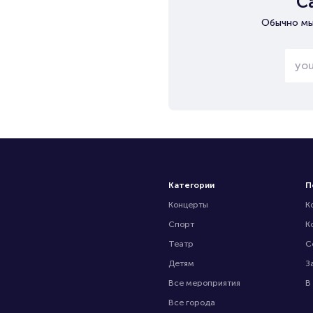
С
Обычно мы
Категории
П
Концерты
К
Спорт
К
Театр
С
Детям
З
Все мероприятия
В
Все города