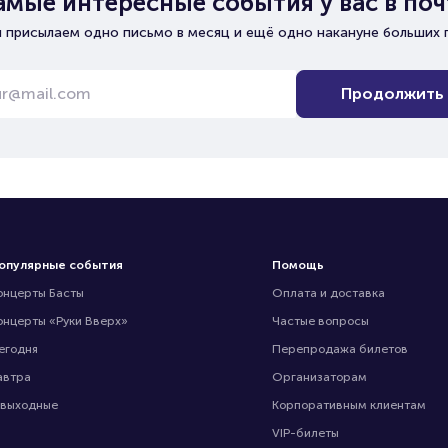
амые интересные события у вас в поч
 присылаем одно письмо в месяц и ещё одно накануне больших 
Продолжить
опулярные события
Помощь
онцерты Басты
Оплата и доставка
онцерты «Руки Вверх»
Частые вопросы
егодня
Перепродажа билетов
автра
Организаторам
 выходные
Корпоративным клиентам
VIP-билеты