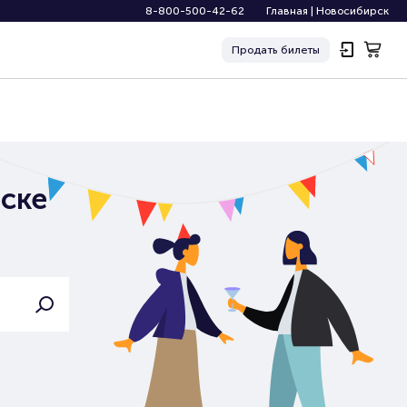
8-800-500-42-62
Главная
|
Новосибирск
Продать
билеты
ске