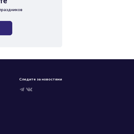
те
праздников
Следите за новостями