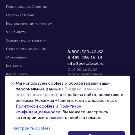
Перепродажа билетов
Организаторам
Корпоративным клиентам
VIP-билеты
Условия использования
Персональные данные
8-800-500-42-62
О компании
8-499-226-15-14
info@portalbilet.ru
Контакты
С 10:00 до 21:00
,
Карта сайта
звонок бесплатный
Управление cookies
Все площадки
Мы используем cookies и обрабатываем ваши
персональные данные
(IP-адрес, данные о
посещении страниц)
для работы сайта, аналитики и
Главная
|
Новосибирск
рекламы. Нажимая «Принять», вы соглашаетесь с
Политикой cookies
и
Политикой
конфиденциальности
. Вы можете настроить
категории или отклонить необязательные.
Настроить cookies
© 2020 -
2026
portalbilet.ru
Все права защищены