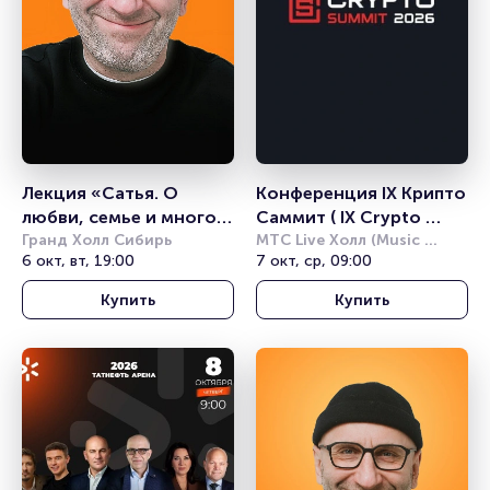
Лекция «Сатья. О 
Конференция IX Крипто 
любви, семье и многом 
Саммит ( IX Crypto 
другом»
Гранд Холл Сибирь
Summit)
МТС Live Холл (Music 
6 окт, вт, 19:00
Media Dome)
7 окт, ср, 09:00
Купить
Купить