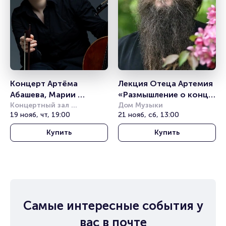
Концерт Артёма 
Лекция Отеца Артемия 
Абашева, Марии 
«Размышление о конце 
Зайцевой «Звезды XXI 
Концертный зал 
света»
Дом Музыки
Чайковского
19 нояб, чт, 19:00
21 нояб, сб, 13:00
века»
Купить
Купить
Самые интересные события у
вас в почте