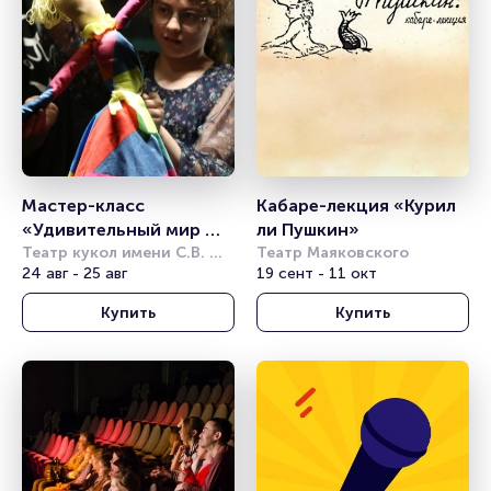
Мастер-класс 
Кабаре-лекция «Курил 
«Удивительный мир 
ли Пушкин»
театральной куклы»
Театр кукол имени С.В. 
Театр Маяковского
Образцова
24 авг - 25 авг
19 сент - 11 окт
Купить
Купить