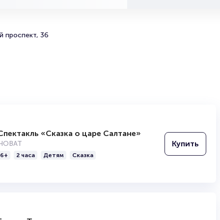
Концерт «Шедевры русского романса» в
Новосибирске: бронирование билетов
й проспект, 36
Исчерпывающую информацию о стоимости различных
категорий мест смотрите на интерактивной схеме зала
Забронировать места на Концерт «Шедевры русского
романса» можно на платформе
Portalbilet
. Электронн
оформляется буквально за несколько минут! Не откла
посещение этого музыкального события — билеты на 
классической музыки традиционно пользуются высоки
спросом среди ценителей искусства! По вопросам вы
мест и оформления заказа обращайтесь по телефону 
500-42-62, 8-499-226-15-14.
Спектакль «Сказка о царе Салтане»
Полезные ссылки
Купить
НОВАТ
6+
2 часа
Детям
Сказка
Подробнее о том, как вернуть, сдать или продать биле
читайте в разделах:
Продать билет
Брокерам
Организаторам