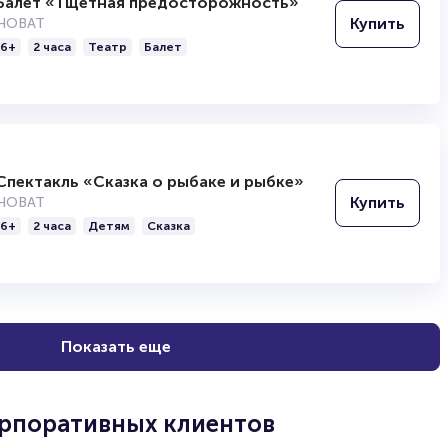
Балет «Тщетная предосторожность»
Купить
НОВАТ
6+
2 часа
Театр
Балет
Спектакль «Сказка о рыбаке и рыбке»
Купить
НОВАТ
6+
2 часа
Детям
Сказка
Показать еще
орпоративных клиентов