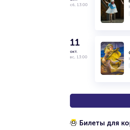
сб
,
13:00
11
окт.
вс
,
13:00
Билеты для к