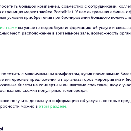
осетить большой компанией, совместно с сотрудниками, коллег
 страницах маркетплейса Portalbilet. У нас актуальная афиша, 
ные условия приобретения при бронировании большого количеств
лиентам»
вы узнаете подробную информацию об услуге и связав
одных мест, расположение в зрительном зале, возможность орга
 посетить с максимальным комфортом, купив премиальные билет
амые интересные предложения от организаторов мероприятий и би
юзивные билеты на концерты и аншлаговые спектакли, шоу с уча
остязания, съемки популярных телепередач.
также получить детальную информацию об услугах, которые пред
дробности можно в
этом разделе.
ы