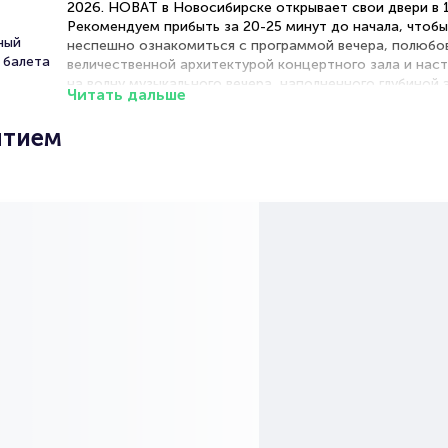
2026. НОВАТ в Новосибирске открывает свои двери в 1
Рекомендуем прибыть за 20-25 минут до начала, чтоб
ный
неспешно ознакомиться с программой вечера, полюбо
 балета
величественной архитектурой концертного зала и нас
на волну музыкального вечера, наполненного глубиной
Читать дальше
возвышенной красотой.
ытием
Рекомендации по выбору мест
Центральный партер — оптимальное расположение дл
полноценного восприятия нюансов исполнения, тембр
красок и динамических оттенков оркестра
Боковой партер — благоприятное сочетание комфорт
и прекрасной акустики, позволяющее наблюдать за те
исполнителей
Амфитеатр — превосходный вариант с панорамным о
оркестра, дающий возможность оценить ансамблевое
взаимодействие музыкантов
Премиум-места — изысканный комфорт в традициях
классических филармоний с безукоризненными акусти
условиями и элегантной обстановкой