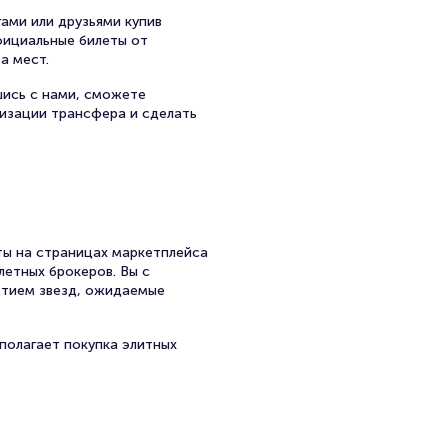
ами или друзьями купив
официальные билеты от
а мест.
шись с нами, сможете
низации трансфера и сделать
ы на страницах маркетплейса
летных брокеров. Вы с
стием звезд, ожидаемые
полагает покупка элитных