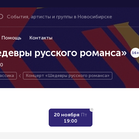
Помощь
Контакты
девры русского романса»
16+
00
ассика
Концерт «Шедевры русского романса»
20 ноября
Пт
19:00