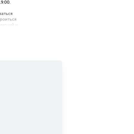
9:00.
ы
ваться
троиться
 эмоций и
я
альных
ной цены
хникой
бзором
ческими