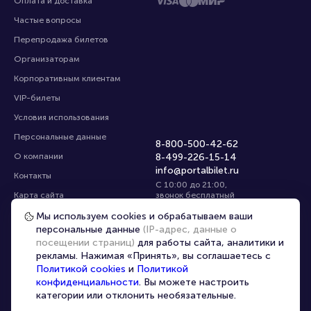
Оплата и доставка
Частые вопросы
Перепродажа билетов
Организаторам
Корпоративным клиентам
VIP-билеты
Условия использования
Персональные данные
8-800-500-42-62
О компании
8-499-226-15-14
info@portalbilet.ru
Контакты
С 10:00 до 21:00
,
Карта сайта
звонок бесплатный
Управление cookies
Все площадки
Мы используем cookies и обрабатываем ваши
персональные данные
(IP-адрес, данные о
посещении страниц)
для работы сайта, аналитики и
Главная
|
Новосибирск
рекламы. Нажимая «Принять», вы соглашаетесь с
Политикой cookies
и
Политикой
конфиденциальности
. Вы можете настроить
категории или отклонить необязательные.