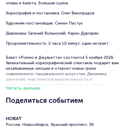
оперы и балета, Большая сцена
Хореография и постановка: Олег Виноградов
Художник-постановщик: Семен Пастух
Дирижеры: Евгений Волынский, Карен Дургарян
Продолжительность: 2 часа 10 минут, один антракт
Балет «Ромео и Джульетта» состоится 5 ноября 2026.
Увлекательный хореографический спектакль подарит вам
незабываемые эмоции и откроет новые грани
современного танцевального искусства. Динамика
движений, пластическая выразительность и
захватывающая хореография создадут поистине
Читать дальше
магическую атмосферу. НОВАТ в Новосибирске
приглашает зрителей к 19:00.
Поделиться событием
Рекомендации по выбору мест в зале
НОВАТ
Партер (центральные ряды) — полное погружение в
постановку и превосходный обзор сцены
Россия, Новосибирск, Красный проспект, 36