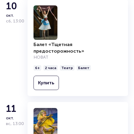
10
Подробнее о том, как вернуть, сдать или продать билет
читайте в разделах:
окт.
Продать билет
сб
,
13:00
Брокерам
Организаторам
Балет «Тщетная
предосторожность»
НОВАТ
6+
2 часа
Театр
Балет
Купить
11
окт.
вс
,
13:00