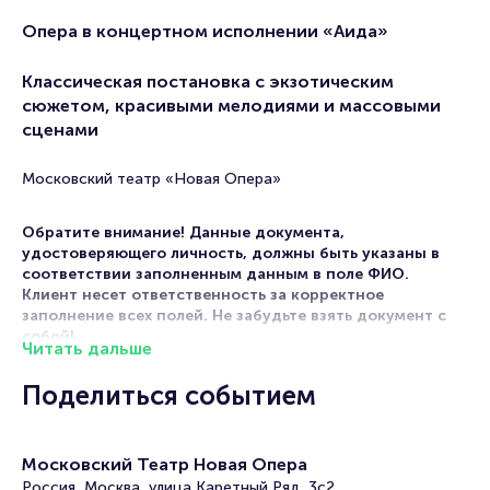
Опера в концертном исполнении «Аида»
Классическая постановка с экзотическим
сюжетом, красивыми мелодиями и массовыми
сценами
Московский театр «Новая Опера»
Обратите внимание! Данные документа,
удостоверяющего личность, должны быть указаны в
соответствии заполненным данным в поле ФИО.
Клиент несет ответственность за корректное
заполнение всех полей. Не забудьте взять документ с
собой!
Читать дальше
Мероприятие относится к категории «опера» и состоится
Поделиться событием
6 февраля 2027 года и 7 февраля 2027 года в Новой
Опере. На этой странице представлена афиша
мероприятия. Продажа билетов онлайн на нашем
официальном сайте осуществляется без посредников.
Московский Театр Новая Опера
Зачастую это единственная возможность достать билет
Россия, Москва, улица Каретный Ряд, 3с2