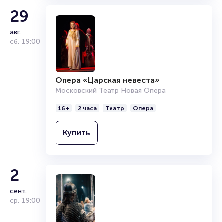
купить их, пока они есть в наличии.
29
Полезные ссылки
авг.
сб
,
19:00
Подробнее о том, как вернуть, сдать или продать билет
читайте в разделах:
Продать билет
Опера «Царская невеста»
Брокерам
Московский Театр Новая Опера
Организаторам
16+
2 часа
Театр
Опера
Купить
2
сент.
ср
,
19:00