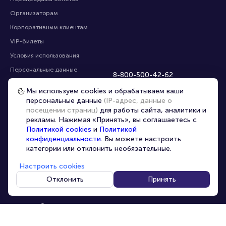
Организаторам
Корпоративным клиентам
VIP-билеты
Условия использования
Персональные данные
8-800-500-42-62
О компании
8-499-226-15-14
Мы используем cookies и обрабатываем ваши
info@portalbilet.ru
Контакты
персональные данные
(IP-адрес, данные о
С 10:00 до 21:00
,
посещении страниц)
для работы сайта, аналитики и
Карта сайта
звонок бесплатный
рекламы. Нажимая «Принять», вы соглашаетесь с
Управление cookies
Все площадки
Политикой cookies
и
Политикой
конфиденциальности
. Вы можете настроить
категории или отклонить необязательные.
Главная
|
Москва
Настроить cookies
Отклонить
Принять
© 2020 -
2026
portalbilet.ru
Все права защищены