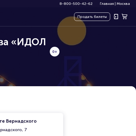
8-800-500-42-62
Главная
|
Москва
Продать
билеты
тва «ИДОЛ
0+
те Вернадского
ернадского, 7