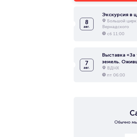
Экскурсия в 
Большой цирк
8
Вернадского
авг.
сб
11:00
Выставка «За
земель. Ожив
7
русской живо
ВДНХ
авг.
пт
06:00
С
Обычно мы