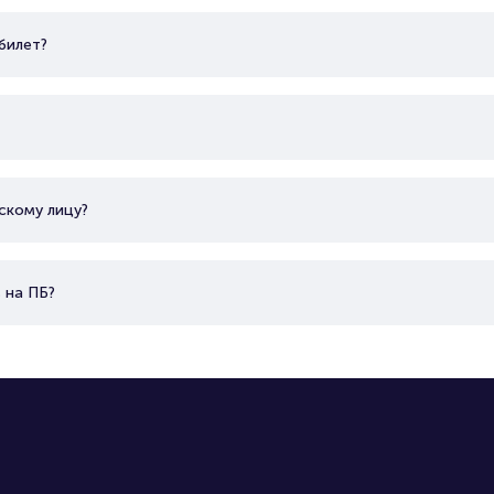
билет?
скому лицу?
 на ПБ?