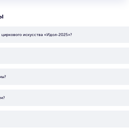
ы
 циркового искусства «Идол-2025»?
мы?
ом?