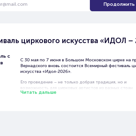
Продолжить
валь циркового искусства «ИДОЛ – 
ль с
С 30 мая по 7 июня в Большом Московском цирке на п
ов
Вернадского вновь состоится Всемирный фестиваль ц
искусства «Идол-2026».
Его проведение – не только добрая традиция, но и
возможность для цирковых артистов из разных стран
Читать дальше
обмениваться опытом, улучшать и развивать свое мас
а еще радовать зрителей концентрацией самых лучших
интересных и зрелищных выступлений, которые проход
время фестиваля на манеже Большого Московского ци
Жюри будет оценивать номера участников. Давать оц
увиденному будут не только эксперты, в лице цирковы
деятелей из разных стран, но и представители средст