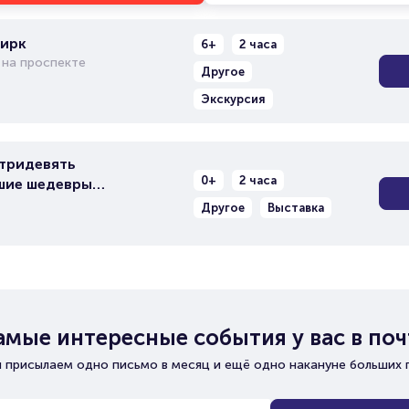
цирк
6+
2 часа
 на проспекте
Другое
Экскурсия
 тридевять
0+
2 часа
шие шедевры
писи»
Другое
Выставка
амые интересные события у вас в поч
 присылаем одно письмо в месяц и ещё одно накануне больших 