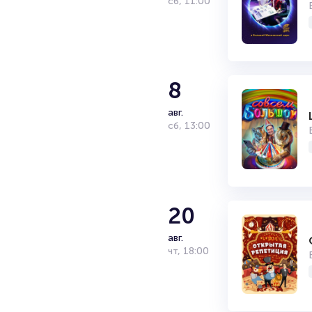
сб
,
11:00
8
авг.
сб
,
13:00
20
авг.
чт
,
18:00