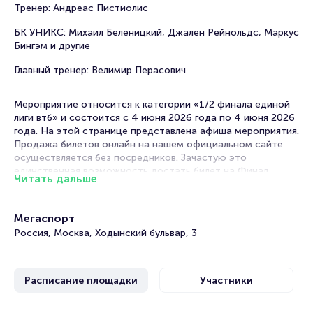
Тренер: Андреас Пистиолис
БК УНИКС: Михаил Беленицкий, Джален Рейнольдс, Маркус
Бингэм и другие
Главный тренер: Велимир Перасович
Мероприятие относится к категории «1/2 финала единой
лиги втб» и состоится с 4 июня 2026 года по 4 июня 2026
года. На этой странице представлена афиша мероприятия.
Продажа билетов онлайн на нашем официальном сайте
осуществляется без посредников. Зачастую это
единственная возможность достать билет на Финал
Читать дальше
Единой Лиги ВТБ.
Матч ЦСКА - УНИКС. Финал Плей-офф. Матч 2
Мегаспорт
Россия, Москва, Ходынский бульвар, 3
Portalbilet – удобный и надежный сервис для покупки и
продажи билетов на мероприятия разного формата.
Среднее время на покупку билета здесь начиная с выбора
Расписание площадки
Участники
места завершая оформлением его в зрительном зале на
ваше имя занимает не более двух минут. Билеты на ЦСКА -
Уникс пользуются большой популярностью у зрителей.