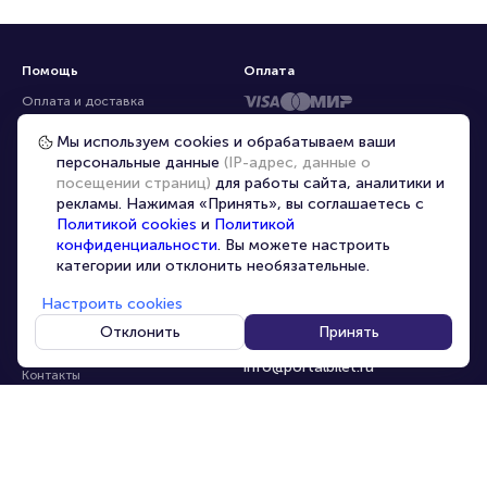
Помощь
Оплата
Оплата и доставка
Частые вопросы
Мы используем cookies и обрабатываем ваши
персональные данные
(IP-адрес, данные о
Перепродажа билетов
посещении страниц)
для работы сайта, аналитики и
Организаторам
рекламы. Нажимая «Принять», вы соглашаетесь с
Корпоративным клиентам
Политикой cookies
и
Политикой
конфиденциальности
. Вы можете настроить
VIP-билеты
категории или отклонить необязательные.
Условия использования
Настроить cookies
Персональные данные
8-800-500-42-62
Отклонить
Принять
О компании
8-499-226-15-14
info@portalbilet.ru
Контакты
С 10:00 до 21:00
,
Карта сайта
звонок бесплатный
Управление cookies
Все площадки