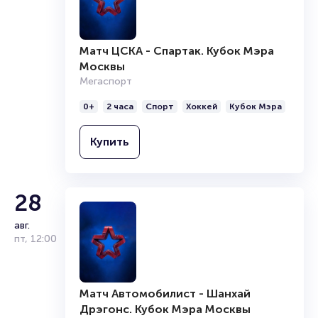
— сокращение от «Университет-Культура-
Спорт». Являются обладателями золота в
Кубке России, Еврокубке, Евролиге ФИБА
Матч ЦСКА - Спартак. Кубок Мэра
и Североевропейской баскетбольной лиге.
А также многократными серебряными и
Москвы
бронзовыми призёрами Единой лиги ВТБ.
Мегаспорт
0+
2 часа
Спорт
Хоккей
Кубок Мэра
Купить
28
авг.
пт
,
12:00
Матч Автомобилист - Шанхай
Дрэгонс. Кубок Мэра Москвы