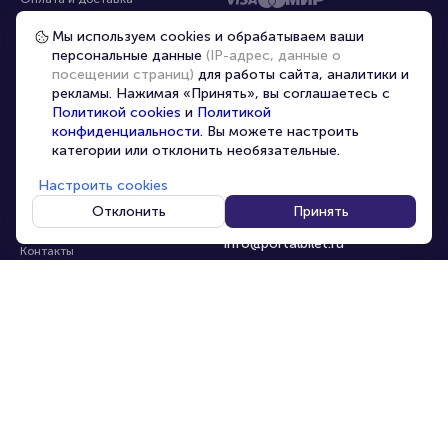
Частые вопросы
Мы используем cookies и обрабатываем ваши
персональные данные
(IP-адрес, данные о
Перепродажа билетов
посещении страниц)
для работы сайта, аналитики и
Организаторам
рекламы. Нажимая «Принять», вы соглашаетесь с
Корпоративным клиентам
Политикой cookies
и
Политикой
конфиденциальности
. Вы можете настроить
VIP-билеты
категории или отклонить необязательные.
Условия использования
Настроить cookies
Персональные данные
8-800-500-42-62
Отклонить
Принять
О компании
8-499-226-15-14
info@portalbilet.ru
Контакты
С 10:00 до 21:00
,
Карта сайта
звонок бесплатный
Управление cookies
Все площадки
Главная
|
Москва