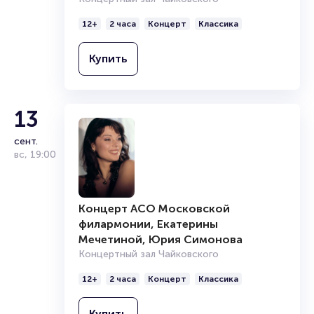
Организаторам
12+
2 часа
Концерт
Классика
Купить
13
сент.
вс
,
19:00
Концерт АСО Московской
филармонии, Екатерины
Мечетиной, Юрия Симонова
Концертный зал Чайковского
12+
2 часа
Концерт
Классика
Купить