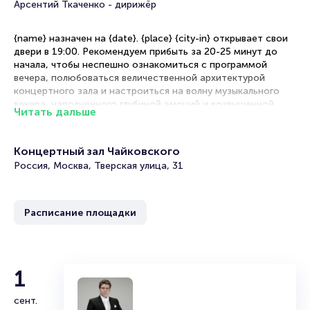
Арсентий Ткаченко - дирижёр
{name} назначен на {date}. {place} {city-in} открывает свои
двери в 19:00. Рекомендуем прибыть за 20-25 минут до
начала, чтобы неспешно ознакомиться с программой
вечера, полюбоваться величественной архитектурой
концертного зала и настроиться на волну музыкального
вечера, наполненного глубиной эмоций и возвышенной
Читать дальше
красотой.
Рекомендации по выбору мест
Концертный зал Чайковского
Россия, Москва, Тверская улица, 31
Центральный партер — оптимальное расположение для
полноценного восприятия нюансов исполнения,
тембральных красок и динамических оттенков оркестра
Расписание площадки
Боковой партер — благоприятное сочетание комфортной
цены и прекрасной акустики, позволяющее наблюдать за
техникой исполнителей
Амфитеатр — превосходный вариант с панорамным
обзором оркестра, дающий возможность оценить
1
ансамблевое взаимодействие музыкантов
Премиум-места — изысканный комфорт в традициях
сент.
классических филармоний с безукоризненными