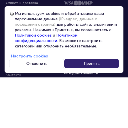
Оплата и доставка
Частые вопросы
Мы используем cookies и обрабатываем ваши
персональные данные
(IP-адрес, данные о
Перепродажа билетов
посещении страниц)
для работы сайта, аналитики и
Организаторам
рекламы. Нажимая «Принять», вы соглашаетесь с
Корпоративным клиентам
Политикой cookies
и
Политикой
конфиденциальности
. Вы можете настроить
VIP-билеты
категории или отклонить необязательные.
Условия использования
Настроить cookies
Персональные данные
8-800-500-42-62
Отклонить
Принять
О компании
8-499-226-15-14
info@portalbilet.ru
Контакты
С 10:00 до 21:00
,
Карта сайта
звонок бесплатный
Управление cookies
Все площадки
Главная
|
Москва