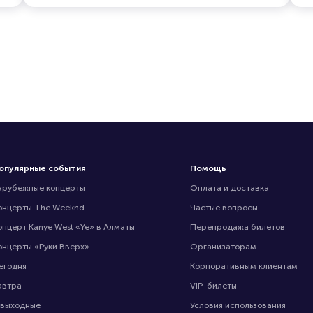
опулярные события
Помощь
арубежные концерты
Оплата и доставка
онцерты The Weeknd
Частые вопросы
онцерт Kanye West «Ye» в Алматы
Перепродажа билетов
онцерты «Руки Вверх»
Организаторам
егодня
Корпоративным клиентам
автра
VIP-билеты
 выходные
Условия использования