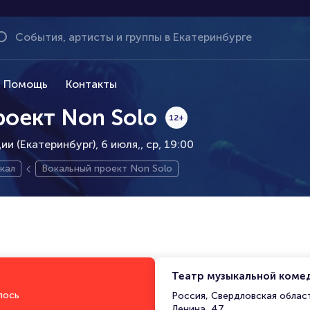
Помощь
Контакты
роект Non Solo
12+
и (Екатеринбург), 6 июля,
ср, 19:00
кал
Вокальный проект Non Solo
Театр музыкальной комед
лось
Россия, Свердловская област
Ленина, 47