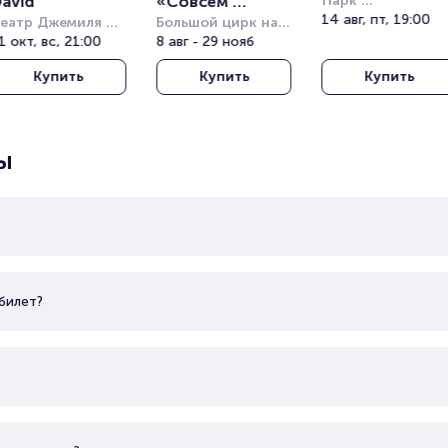
avid
«Совсем 
Парк 
Кучукчифтлик 
14 авг, пт, 19:00
еатр Джемиля 
большой»
Большой цирк на 
(Kucukciftlik Park
опузлу под 
1 окт, вс, 21:00
проспекте 
8 авг - 29 нояб
ткрытым небом 
Вернадского
Купить
Купить
Купить
Harbiye Cemil 
opuzlu Open Air 
heatre)
ы
билет?