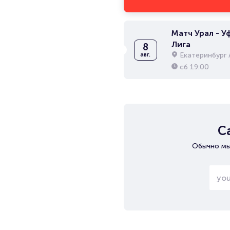
Матч Урал - Уф
Лига
8
Екатеринбург 
авг.
сб
19:00
С
Обычно мы