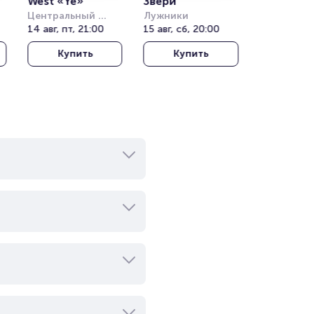
West «Ye»
Звери
Центральный 
Лужники
)
стадион Алматы
14 авг, пт, 21:00
15 авг, сб, 20:00
Купить
Купить