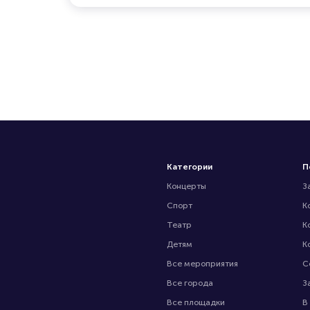
Категории
П
Концерты
З
Спорт
К
Театр
К
Детям
К
Все мероприятия
С
Все города
З
Все площадки
В