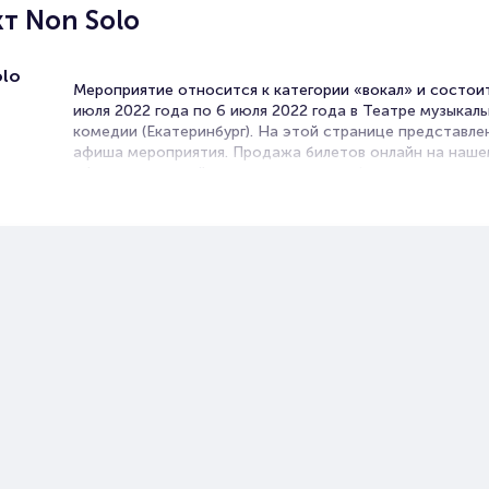
т Non Solo
olo
Мероприятие относится к категории «вокал» и состоит
июля 2022 года по 6 июля 2022 года в Театре музыкал
комедии (Екатеринбург). На этой странице представле
афиша мероприятия. Продажа билетов онлайн на наш
официальном сайте осуществляется без посредников.
Зачастую это единственная возможность достать бил
Вокал.
Билеты на вокальный проект N
Solo
Portalbilet – удобный и надежный сервис для покупки 
билетов на мероприятия разного формата. Среднее вр
покупку билета здесь начиная с выбора места заверша
оформлением его в зрительном зале на ваше имя зани
более двух минут. Билеты на вокальный проект Non Sol
пользуются большой популярностью у зрителей. Спеш
купить их, пока они есть в наличии.