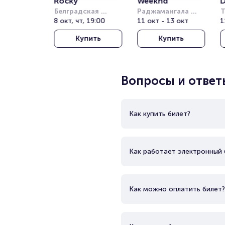
Rocky
Weeknd
D
Белградская 
Раджамангала 
Т
Арена (бывш. 
8 окт, чт, 19:00
Нэшнл Стэдиум 
11 окт - 13 окт
Т
1
Штарк Арена)
(Rajamangala 
о
Купить
Купить
National Stadium)
(
T
T
Вопросы и ответ
Как купить билет?
Как работает электронный 
Как можно оплатить билет?