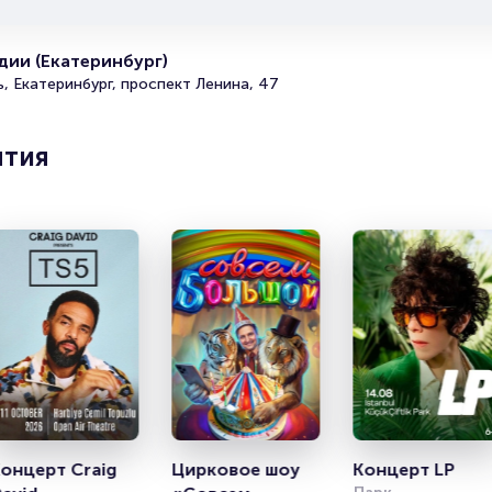
Полезные ссылки
ии (Екатеринбург)
, Екатеринбург, проспект Ленина, 47
Подробнее о том, как вернуть, сдать или продать биле
читайте в разделах:
Продать билет
ятия
Брокерам
Организаторам
онцерт Craig 
Цирковое шоу 
Концерт LP