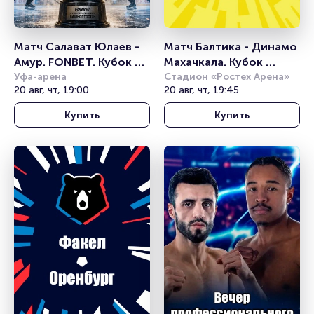
Матч Салават Юлаев - 
Матч Балтика - Динамо 
Амур. FONBET. Кубок 
Махачкала. Кубок 
Республики 
Уфа-арена
России
Стадион «Ростех Арена»
20 авг, чт, 19:00
20 авг, чт, 19:45
Башкортостан
Купить
Купить