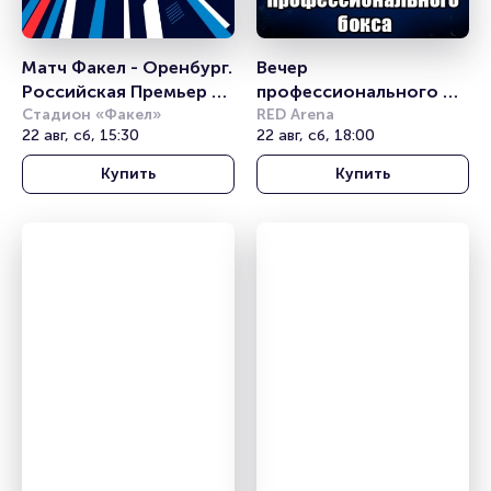
Матч Факел - Оренбург. 
Вечер 
Российская Премьер 
профессионального 
Лига
Стадион «Факел»
бокса
RED Arena
22 авг, сб, 15:30
22 авг, сб, 18:00
Купить
Купить