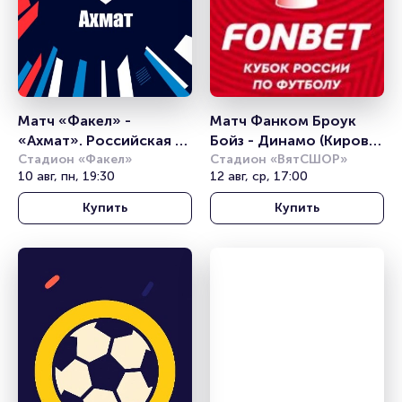
Матч «Факел» - 
Матч Фанком Броук 
«Ахмат». Российская 
Бойз - Динамо (Киров). 
Премьер-лига
Стадион «Факел»
FONBET Кубок России. 
Стадион «ВятСШОР»
10 авг, пн, 19:30
12 авг, ср, 17:00
2 раунд Путь Регионов
Купить
Купить