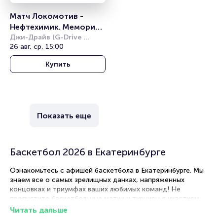
Матч Локомотив - 
Нефтехимик. Мемориал 
имени Виктора 
Джи-Драйв (G-Drive 
Арена)
26 авг, ср, 15:00
Блинова
Купить
Показать еще
Баскетбол 2026 в Екатеринбурге
Ознакомьтесь с афишей баскетбола в Екатеринбурге. Мы
знаем все о самых зрелищных данках, напряженных
концовках и триумфах ваших любимых команд! Не
пропустите баскетбольные матчи и турниры с участием
известных клубов. Для жителей и гостей Екатеринбурга мы
Читать дальше
подготовили подборку лучших баскетбольных матчей