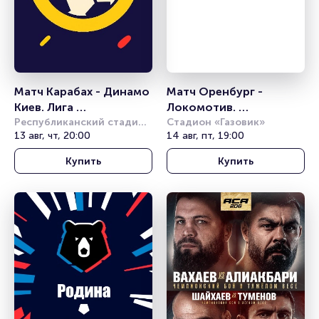
Матч Карабах - Динамо 
Матч Оренбург - 
Киев. Лига 
Локомотив. 
конференций УЕФА
Республиканский стадион 
Российская Премьер 
Стадион «Газовик»
имени Тофика Бахрамова
13 авг, чт, 20:00
14 авг, пт, 19:00
Лига
Купить
Купить