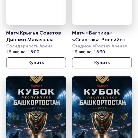
Матч Крылья Советов - 
Матч «Балтика» - 
Динамо Махачкала. 
«Спартак». Российская 
Российская Премьер 
Солидарность Арена
Премьер-лига
Стадион «Ростех Арена»
16 авг, вс, 18:00
16 авг, вс, 18:30
Лига
Купить
Купить