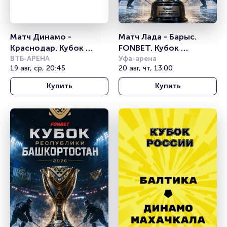
Матч Динамо - 
Матч Лада - Барыс. 
Краснодар. Кубок 
FONBET. Кубок 
России
ВТБ-АРЕНА
Республики 
Уфа-арена
19 авг, ср, 20:45
20 авг, чт, 13:00
Башкортостан
Купить
Купить