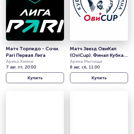
Матч Торпедо - Сочи. 
Матч Звезд ОвиКап 
Pari Первая Лига
(OviCup). Финал Кубка 
Арена Химки
Александра Овечкина
Арена Мытищи
7 авг, пт, 20:00
8 авг, сб, 11:00
Купить
Купить