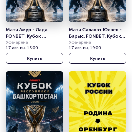
Матч Амур - Лада. 
Матч Салават Юлаев - 
FONBET. Кубок 
Барыс. FONBET. Кубок 
Республики 
Уфа-арена
Республики 
Уфа-арена
17 авг, пн, 15:00
17 авг, пн, 19:00
Башкортостан
Башкортостан
Купить
Купить