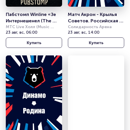
Пабстомп Winline «Зе 
Матч Акрон - Крылья 
Интернешенел (The 
Советов. Российская 
International) 2026»
МТС Live Холл (Music 
Премьер Лига
Солидарность Арена
Media Dome)
23 авг, вс, 06:00
23 авг, вс, 14:00
Купить
Купить