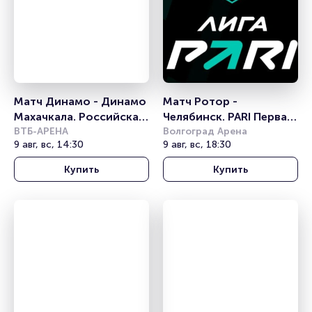
Матч Динамо - Динамо 
Матч Ротор - 
Махачкала. Российская 
Челябинск. PARI Первая 
Премьер Лига
ВТБ-АРЕНА
лига
Волгоград Арена
9 авг, вс, 14:30
9 авг, вс, 18:30
Купить
Купить