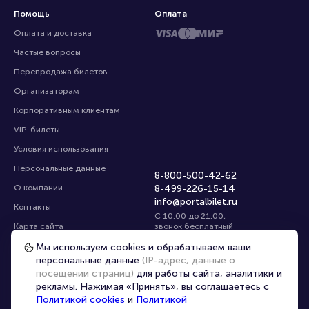
Помощь
Оплата
Оплата и доставка
Частые вопросы
Перепродажа билетов
Организаторам
Корпоративным клиентам
VIP-билеты
Условия использования
Персональные данные
8-800-500-42-62
О компании
8-499-226-15-14
info@portalbilet.ru
Контакты
С 10:00 до 21:00
,
Карта сайта
звонок бесплатный
Управление cookies
Все площадки
Мы используем cookies и обрабатываем ваши
персональные данные
(IP-адрес, данные о
посещении страниц)
для работы сайта, аналитики и
Главная
|
Екатеринбург
рекламы. Нажимая «Принять», вы соглашаетесь с
Политикой cookies
и
Политикой