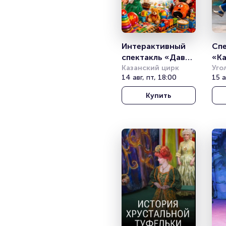
Интерактивный 
Спе
спектакль «Давай 
«Ка
играть!»
Казанский цирк
Дж
Уго
14 авг, пт, 18:00
Дур
15 а
Купить