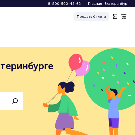
8-800-500-42-62
Главная
|
Екатеринбург
Продать
билеты
атеринбурге