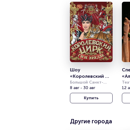
Шоу 
Спе
«Королевский 
«Ал
цирк»
Большой Санкт-
цв
Теа
Петербургский 
8 авг - 30 авг
Аки
12 а
государственный 
Купить
цирк
Другие города