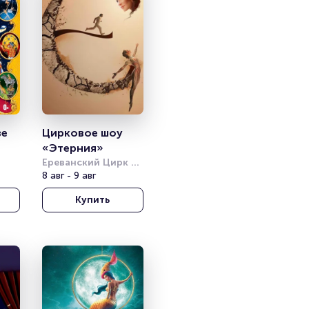
е 
Цирковое шоу 
«Этерния»
Ереванский Цирк 
(Ташир Арена)
8 авг - 9 авг
Купить