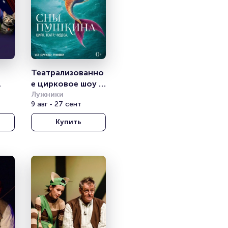
Театрализованно
е цирковое шоу 
ева»
«Сны Пушкина»
Лужники
9 авг - 27 сент
Купить