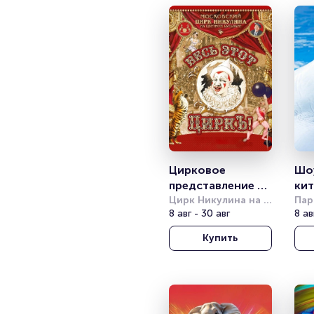
Цирковое 
Шоу
представление 
ки
«Весь этот 
Цирк Никулина на 
Пар
Цветном бульваре
8 авг - 30 авг
8 ав
циркъ»
Купить