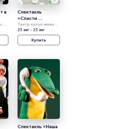
 в 
Спектакль 
«Спасти 
 
Бибигона!»
Театр кукол имени 
а
С.В. Образцова
23 авг - 23 авг
Купить
Спектакль «Наша 