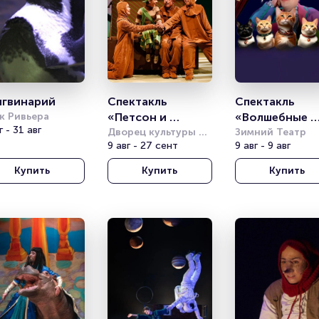
нгвинарий
Спектакль 
Спектакль 
к Ривьера
«Петсон и 
«Волшебные 
г - 31 авг
Финдус. А где же 
Дворец культуры 
кошки Куклач
Зимний Театр
имени Горбунова
9 авг - 27 сент
9 авг - 9 авг
Юсси?» (Театр 
Комикс)
Купить
Купить
Купить