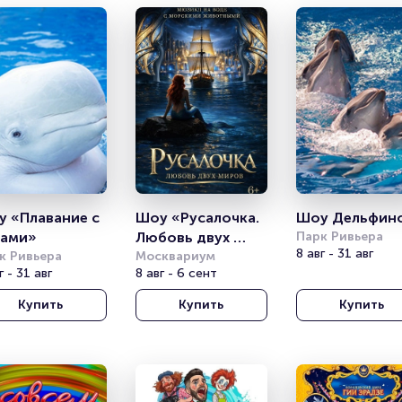
 «Плавание с 
Шоу «Русалочка. 
Шоу Дельфин
тами»
Любовь двух 
Парк Ривьера
8 авг - 31 авг
к Ривьера
миров»
Москвариум
г - 31 авг
8 авг - 6 сент
Купить
Купить
Купить