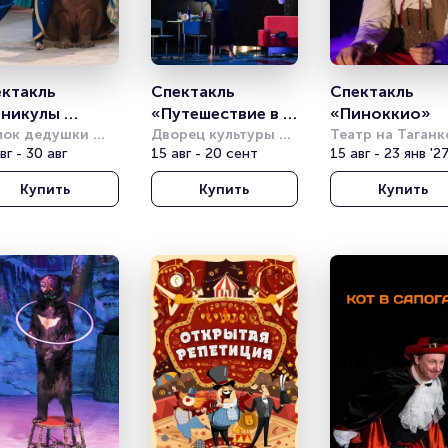
ктакль 
Спектакль 
Спектакль 
никулы 
«Путешествие в 
«Пиноккио» 
инна»
лок дедушки 
космос» (Театр 
Дворец культуры 
Театр на Таганк
ова
вг - 30 авг
имени Горбунова
15 авг - 20 сент
15 авг - 23 янв '2
Комикс)
Купить
Купить
Купить