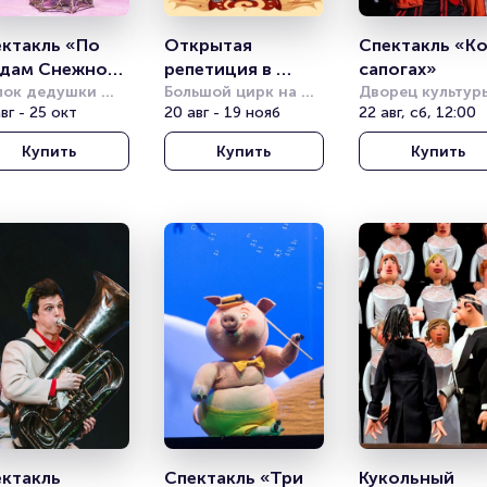
ктакль «По 
Открытая 
Спектакль «Кот
дам Снежной 
репетиция в 
сапогах»
ролевы»
лок дедушки 
цирке
Большой цирк на 
Дворец культуры
ова
вг - 25 окт
проспекте 
20 авг - 19 нояб
имени Горбунов
22 авг, сб, 12:00
Вернадского
Купить
Купить
Купить
ктакль 
Спектакль «Три 
Кукольный 