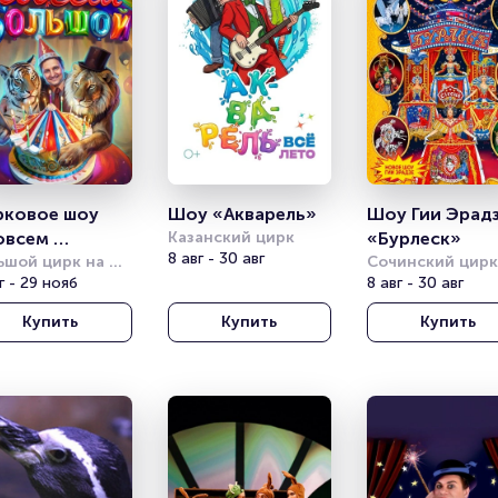
ковое шоу 
Шоу «Акварель»
Шоу Гии Эрадз
всем 
Казанский цирк
«Бурлеск»
8 авг - 30 авг
льшой»
ьшой цирк на 
Сочинский цирк
спекте 
г - 29 нояб
8 авг - 30 авг
надского
Купить
Купить
Купить