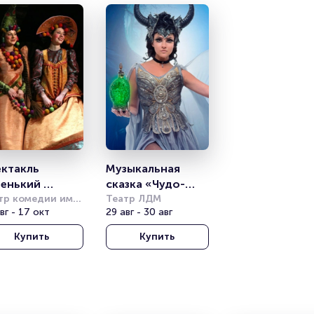
ктакль 
Музыкальная 
енький 
сказка «Чудо-
еточек»
тр комедии им. 
Юдо»
Театр ЛДМ
мова
вг - 17 окт
29 авг - 30 авг
Купить
Купить