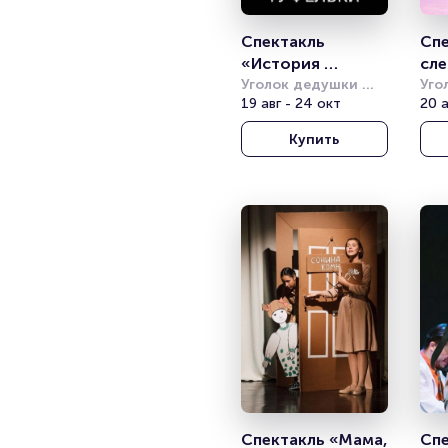
Спектакль 
Спе
«История 
сле
хрустальной 
Уголок дедушки 
Ко
Уго
Дурова
19 авг - 24 окт
Дур
20 а
туфельки»
Купить
Спектакль «Мама, 
Спе