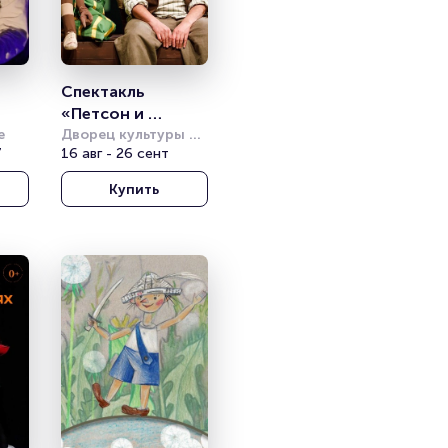
Спектакль 
«Петсон и 
е
Финдус» (Театр 
Дворец культуры 
7
имени Горбунова
16 авг - 26 сент
Комикс)
Купить