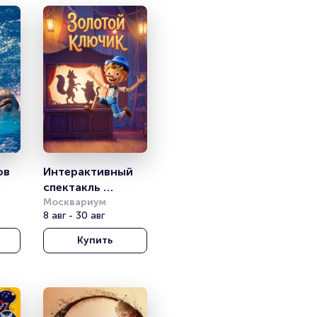
ов
Интерактивный 
спектакль 
«Золотой 
Москвариум
8 авг - 30 авг
Ключик»
Купить