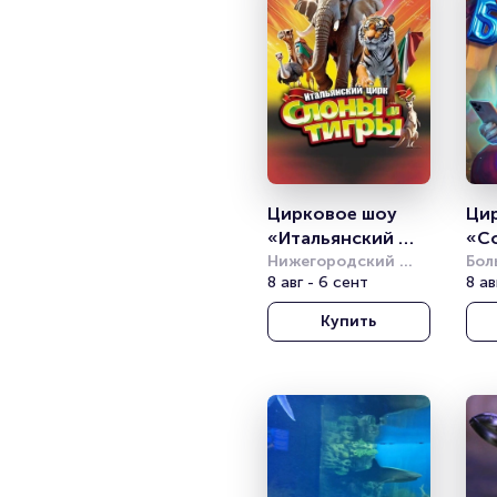
Цирковое шоу 
Цир
«Итальянский 
«Со
цирк: слоны и 
Нижегородский 
бо
Бол
цирк
8 авг - 6 сент
про
8 ав
тигры»
Вер
Купить