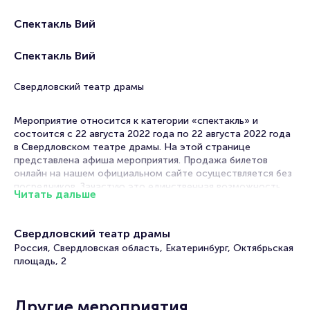
Спектакль Вий
Спектакль Вий
Свердловский театр драмы
Мероприятие относится к категории «спектакль» и
состоится с 22 августа 2022 года по 22 августа 2022 года
в Свердловском театре драмы. На этой странице
представлена афиша мероприятия. Продажа билетов
онлайн на нашем официальном сайте осуществляется без
посредников. Зачастую это единственная возможность
Читать дальше
достать билет на спектакль.
В афишах театров в Екатеринбурге спектакли на любой
Свердловский театр драмы
вкус! Постановки по произведениям классиков и
Россия, Свердловская область, Екатеринбург, Октябрьская
современников, драмы, комедии, трагикомедии. В их
площадь, 2
основе истории, основанные на реальных событиях или
вольном вымысле постановщиков. Театральный репертуар
настолько разнообразен, что вы гарантировано выберите,
какое мероприятие посетить.
Другие мероприятия