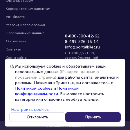
Организаторам
Корпоративным клиентам
VIP-билеты
Условия использования
Персональные данные
8-800-500-42-62
О компании
8-499-226-15-14
info@portalbilet.ru
Контакты
С 10:00 до 21:00
,
Карта сайта
звонок бесплатный
Управление cookies
Все площадки
Мы используем cookies и обрабатываем ваши
персональные данные
(IP-адрес, данные о
посещении страниц)
для работы сайта, аналитики и
Главная
|
Екатеринбург
рекламы. Нажимая «Принять», вы соглашаетесь с
Политикой cookies
и
Политикой
конфиденциальности
. Вы можете настроить
категории или отклонить необязательные.
Настроить cookies
© 2020 -
2026
portalbilet.ru
Все права защищены
Отклонить
Принять
В начало страницы