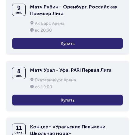
Матч Рубин - Оренбург. Российская
9
авг.
Премьер Лига
Ак Барс Арена
вс
20:30
Купить
Матч Урал - Уфа. PARI Первая Лига
8
авг.
Екатеринбург Арена
сб
19:00
Купить
Концерт «Уральские Пельмени.
11
сент.
Школьная нора»