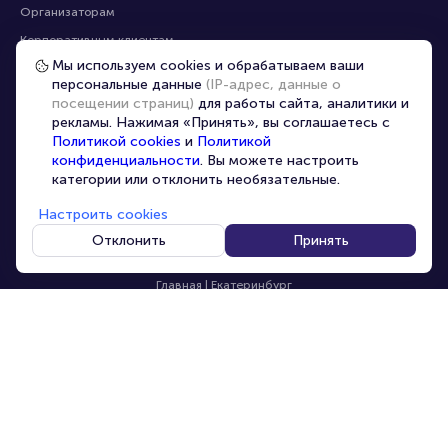
Организаторам
Корпоративным клиентам
Мы используем cookies и обрабатываем ваши
VIP-билеты
персональные данные
(IP-адрес, данные о
Условия использования
посещении страниц)
для работы сайта, аналитики и
рекламы. Нажимая «Принять», вы соглашаетесь с
Персональные данные
8-800-500-42-62
Политикой cookies
и
Политикой
О компании
8-499-226-15-14
конфиденциальности
. Вы можете настроить
info@portalbilet.ru
категории или отклонить необязательные.
Контакты
С 10:00 до 21:00
,
Карта сайта
звонок бесплатный
Настроить cookies
Управление cookies
Все площадки
Отклонить
Принять
Главная
|
Екатеринбург
© 2020 -
2026
portalbilet.ru
Все права защищены
В начало страницы