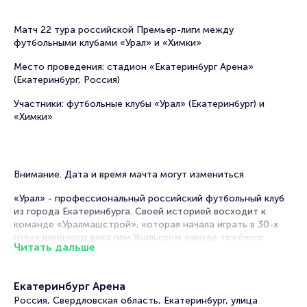
Матч 22 тура российской Премьер-лиги между
футбольными клубами «Урал» и «Химки»
Место проведения: стадион «Екатеринбург Арена»
(Екатеринбург, Россия)
Участники: футбольные клубы «Урал» (Екатеринбург) и
«Химки»
Внимание. Дата и время мачта могут измениться
«Урал» - профессиональный российский футбольный клуб
из города Екатеринбурга. Своей историей восходит к
команде «Уралмашстрой», которая начала играть в 30-х
годах прошлого века при Уральском заводе тяжёлого
Читать дальше
машиностроения. Из-за клубных цветов – черного и
оранжевого – футболистов «Урала» называют «шмелями».
В советский период клуб играл в низших дивизионах и
Екатеринбург Арена
становился победителем Первой лиги СССР. В новейшей
Россия, Свердловская область, Екатеринбург, улица
же истории «Урал» максимально занимал восьмое место в