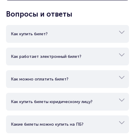
Подробнее о том, как вернуть, сдать или продать билет
читайте в разделах:
Вопросы и ответы
Продать билет
Брокерам
Организаторам
Как купить билет?
Как работает электронный билет?
Как можно оплатить билет?
Как купить билеты юридическому лицу?
Какие билеты можно купить на ПБ?