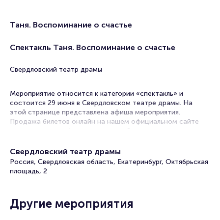
Таня. Воспоминание о счастье
Спектакль Таня. Воспоминание о счастье
Свердловский театр драмы
Мероприятие относится к категории «спектакль» и
состоится 29 июня в Свердловском театре драмы. На
этой странице представлена афиша мероприятия.
Продажа билетов онлайн на нашем официальном сайте
осуществляется без посредников. Зачастую это
единственная возможность достать билет на спектакль.
Свердловский театр драмы
В афишах театров Екатеринбурга спектакли на любой
Россия, Свердловская область, Екатеринбург, Октябрьская
вкус! Постановки по произведениям классиков и
площадь, 2
современников, драмы, комедии, трагикомедии. В их
основе истории, основанные на реальных событиях или
вольном вымысле постановщиков. Театральный репертуар
Другие мероприятия
настолько разнообразен, что вы гарантировано выберите,
какое мероприятие посетить.