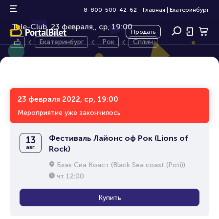
Сплин
16+
8-800-500-42-62
Главная
|
Екатеринбург
Tele-Club, 23 февраля,
ср, 19:00
Продать
Екатеринбург
Рок
Сплин
23 февраля 2022, ср, 19:00
Мероприятие уже закончилось
Фестиваль Лайонс оф Рок (Lions of
13
авг.
Rock)
Блэк Сиа Коаст (Black Sea coast (Poti))
чт
12:00
Купить