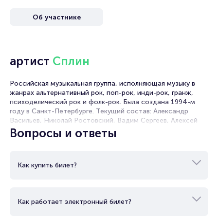
Об участнике
артист
Сплин
Российская музыкальная группа, исполняющая музыку в
жанрах альтернативный рок, поп-рок, инди-рок, гранж,
психоделический рок и фолк-рок. Была создана 1994-м
году в Санкт-Петербурге. Текущий состав: Александр
Васильев, Николай Ростовский, Вадим Сергеев, Алексей
Мещеряков, Дмитрий Кунин. Название коллектива
Вопросы и ответы
возникло благодаря одной из первых песен «Под
сурдинку», написанной на стихи поэта Саши Чёрного.
Релиз первого альбома «Пыльная быль» состоялся в 1994-
Как купить билет?
м году. Имеют большое количество поклонников на
территории России и стран СНГ. В дискографии группы 16
студийных альбомов
Как работает электронный билет?