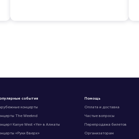
опулярные события
Помощь
арубежные концерты
Оплата и доставка
онцерты The Weeknd
Частые вопросы
онцерт Kanye West «Ye» в Алматы
Перепродажа билетов
онцерты «Руки Вверх»
Организаторам