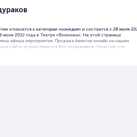
дураков
тие относится к категории «комедия» и состоится с 28 июля 20
8 июля 2022 года в Театре «Волхонка». На этой странице
лена афиша мероприятия. Продажа билетов онлайн на нашем
ном сайте осуществляется без посредников. Зачастую это
нная возможность достать билет на Комедия.
ы на спектакль Ужин дураков
et – удобный и надежный сервис для покупки и продажи билетов н
тия разного формата. Среднее время на покупку билета здесь
с выбора места завершая оформлением его в зрительном зале на
занимает не более двух минут. Билеты на спектакль Ужин дурако
ся большой популярностью у зрителей. Спешите купить их, пока 
личии.
зные ссылки