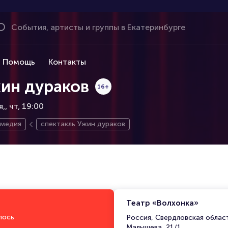
Помощь
Контакты
жин дураков
16+
я,
чт, 19:00
медия
спектакль Ужин дураков
Театр «Волхонка»
лось
Россия, Свердловская област
Малышева, 21/1