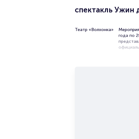
спектакль Ужин 
Театр «Волхонка»
Мероприя
года по 2
представ
официаль
единстве
Билет
Portalbil
мероприя
начиная 
ваше имя 
пользуют
есть в на
Поле