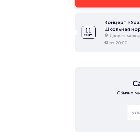
Концерт «Ура
Школьная но
11
Дворец молод
сент.
пт
20:00
С
Обычно мы