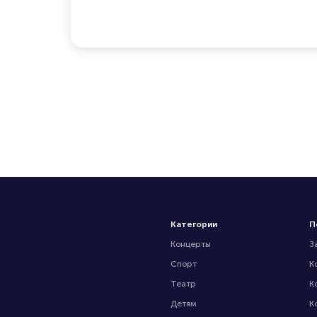
Категории
П
Концерты
З
Спорт
К
Театр
К
Детям
К