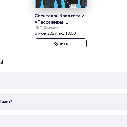
Спектакль Квартета И 
«Пассажиры 
отложенных рейсов»
ККТ Космос
6 июн 2027, вс, 19:00
Купить
ы
билет?