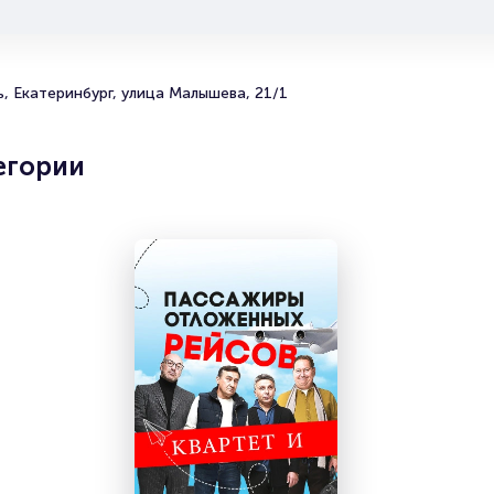
 о том, как вернуть, сдать или продать билет читайте в раздела
билет
м
торам
, Екатеринбург, улица Малышева, 21/1
егории