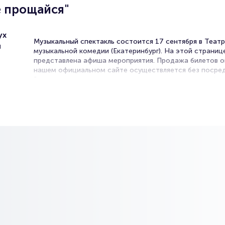
е прощайся"
ух
Музыкальный спектакль состоится 17 сентября в Теат
н
музыкальной комедии (Екатеринбург). На этой страниц
представлена афиша мероприятия. Продажа билетов о
нашем официальном сайте осуществляется без посред
Зачастую это единственная возможность достать бил
Музыкальный спектакль.
Билеты на спектакль "Ты не
прощайся"
Portalbilet – удобный и надежный сервис для покупки 
билетов на мероприятия разного формата. Среднее вр
покупку билета здесь начиная с выбора места заверша
оформлением его в зрительном зале на ваше имя зани
более двух минут. Билеты на спектакль "Ты не прощайс
пользуются большой популярностью у зрителей. Спеш
купить их, пока они есть в наличии.