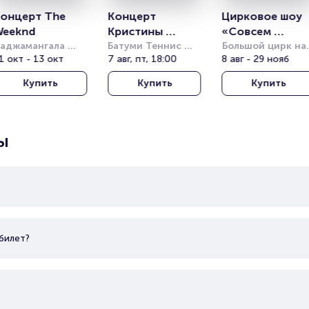
онцерт The 
Концерт 
Цирковое шоу 
Weeknd
Кристины 
«Совсем 
аджамангала 
Орбакайте
Батуми Теннис 
большой»
Большой цирк на 
эшнл Стэдиум 
1 окт - 13 окт
Клаб (Batumi 
7 авг, пт, 18:00
проспекте 
8 авг - 29 нояб
Rajamangala 
Tennis Club)
Вернадского
Купить
Купить
Купить
ational Stadium)
ы
билет?