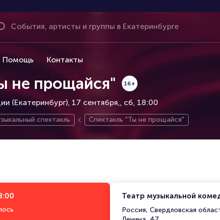
Помощь
Контакты
ы не прощайся"
16+
и (Екатеринбург), 17 сентября,
сб, 18:00
зыкальный спектакль
Спектакль "Ты не прощайся"
8:00
Театр музыкальной комед
лось
Россия, Свердловская област
Ленина, 47