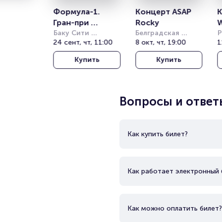
Формула-1. 
Концерт ASAP 
К
Гран-при 
Rocky
Азербайджана 
Баку Сити 
Белградская 
Р
СирСуит (Baku 
24 сент, чт, 11:00
Арена (бывш. 
8 окт, чт, 19:00
Н
1
2026. 24 - 26 
City Circuit)
Штарк Арена)
(
Сентября
Купить
Купить
N
Вопросы и ответ
Как купить билет?
Как работает электронный 
Как можно оплатить билет?