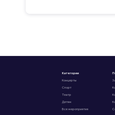
Категории
П
Концерты
З
Спорт
К
Театр
К
Детям
К
Все мероприятия
С