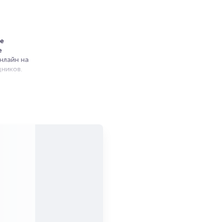
ре
е
нлайн на
ников.
ет на
и продажи
емя на
я
мает не
я"
ите