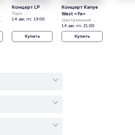
Концерт LP
Концерт Kanye 
Парк 
West «Ye»
Кучукчифтлик 
14 авг, пт, 19:00
Центральный 
(Kucukciftlik Park)
стадион Алматы
14 авг, пт, 21:00
Купить
Купить