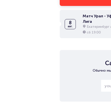
Матч Урал - Уф
Лига
8
Екатеринбург 
авг.
сб
19:00
С
Обычно мы