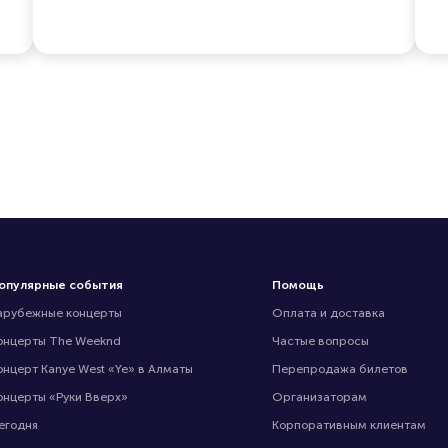
опулярные события
Помощь
арубежные концерты
Оплата и доставка
онцерты The Weeknd
Частые вопросы
онцерт Kanye West «Ye» в Алматы
Перепродажа билетов
онцерты «Руки Вверх»
Организаторам
егодня
Корпоративным клиентам