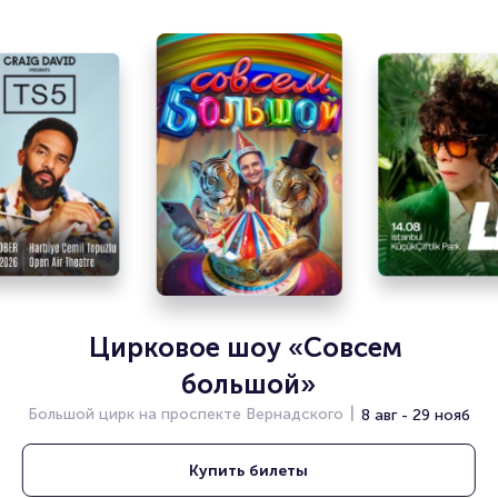
зрителей. Спешите купить их, пока они есть в наличии.
Полезные ссылки
Подробнее о том, как вернуть, сдать или продать билет
читайте в разделах:
Продать билет
Брокерам
Организаторам
Цирковое шоу «Совсем 
большой»
Большой цирк на проспекте Вернадского
8 авг - 29 нояб
Купить
билеты