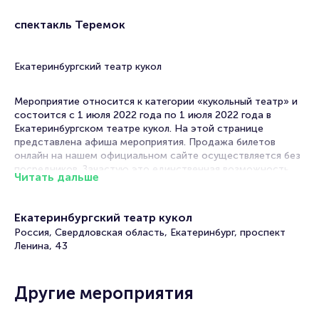
спектакль Теремок
Екатеринбургский театр кукол
Мероприятие относится к категории «кукольный театр» и
состоится с 1 июля 2022 года по 1 июля 2022 года в
Екатеринбургском театре кукол. На этой странице
представлена афиша мероприятия. Продажа билетов
онлайн на нашем официальном сайте осуществляется без
посредников. Зачастую это единственная возможность
Читать дальше
достать билет на Кукольный театр.
Билеты на спектакль Теремок
Екатеринбургский театр кукол
Россия, Свердловская область, Екатеринбург, проспект
Portalbilet – удобный и надежный сервис для покупки и
Ленина, 43
продажи билетов на мероприятия разного формата.
Среднее время на покупку билета здесь начиная с выбора
места завершая оформлением его в зрительном зале на
Другие мероприятия
ваше имя занимает не более двух минут. Билеты на
спектакль Теремок пользуются большой популярностью у