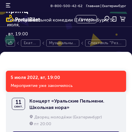
Спектакль "Резиновый
18+
8-800-500-42-62
Главная
|
Екатеринбург
принц"
Театр музыкальной комедии (Екатеринбург), 5
Продать
июля,
вт, 19:00
Екатер
Музыкальный
Спектакль "Резин
инбург
спектакль
овый принц"
5 июля 2022, вт, 19:00
Мероприятие уже закончилось
Концерт «Уральские Пельмени.
11
сент.
Школьная нора»
Дворец молодёжи (Екатеринбург)
пт
20:00