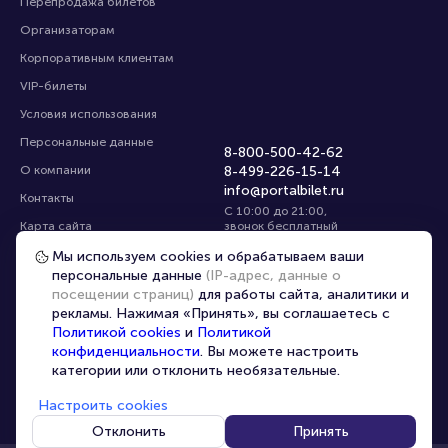
Перепродажа билетов
Организаторам
Корпоративным клиентам
VIP-билеты
Условия использования
Персональные данные
8-800-500-42-62
О компании
8-499-226-15-14
info@portalbilet.ru
Контакты
С 10:00 до 21:00
,
Карта сайта
звонок бесплатный
Управление cookies
Все площадки
Мы используем cookies и обрабатываем ваши
персональные данные
(IP-адрес, данные о
посещении страниц)
для работы сайта, аналитики и
Главная
|
Екатеринбург
рекламы. Нажимая «Принять», вы соглашаетесь с
Политикой cookies
и
Политикой
конфиденциальности
. Вы можете настроить
категории или отклонить необязательные.
Настроить cookies
© 2020 -
2026
portalbilet.ru
Все права защищены
Отклонить
Принять