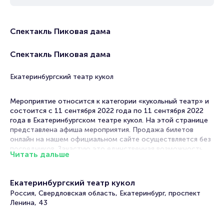
Спектакль Пиковая дама
Спектакль Пиковая дама
Екатеринбургский театр кукол
Мероприятие относится к категории «кукольный театр» и
состоится с 11 сентября 2022 года по 11 сентября 2022
года в Екатеринбургском театре кукол. На этой странице
представлена афиша мероприятия. Продажа билетов
онлайн на нашем официальном сайте осуществляется без
посредников. Зачастую это единственная возможность
Читать дальше
достать билет на Кукольный театр.
Билеты на спектакль Пиковая дама
Екатеринбургский театр кукол
Россия, Свердловская область, Екатеринбург, проспект
Portalbilet – удобный и надежный сервис для покупки и
Ленина, 43
продажи билетов на мероприятия разного формата.
Среднее время на покупку билета здесь начиная с выбора