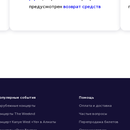
предусмотрен
возврат средств
опулярные события
Помощь
арубежные концерты
Оплата и доставка
онцерты The Weeknd
Частые вопросы
онцерт Kanye West «Ye» в Алматы
Перепродажа билетов