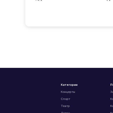
Категории
П
Концерты
З
Спорт
К
Театр
К