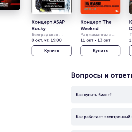
Концерт ASAP 
Концерт The 
К
Rocky
Weeknd
D
Белградская 
Раджамангала 
Т
Арена (бывш. 
8 окт, чт, 19:00
Нэшнл Стэдиум 
11 окт - 13 окт
Т
1
Штарк Арена)
(Rajamangala 
о
Купить
Купить
National Stadium)
(
T
T
Вопросы и ответ
Как купить билет?
Как работает электронный 