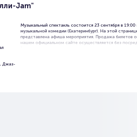
лли-Jam"
Музыкальный спектакль состоится 23 сентября в 19:00
музыкальной комедии (Екатеринбург). На этой страниц
представлена афиша мероприятия. Продажа билетов о
нашем официальном сайте осуществляется без посред
ал
Зачастую это единственная возможность достать бил
Музыкальный спектакль.
, Джаз-
Билеты на спектакль "Минелли
Jam"
Portalbilet – удобный и надежный сервис для покупки 
билетов на мероприятия разного формата. Среднее вр
покупку билета здесь начиная с выбора места заверша
оформлением его в зрительном зале на ваше имя зани
более двух минут. Билеты на спектакль "Минелли-Jam"
пользуются большой популярностью у зрителей. Спеш
купить их, пока они есть в наличии.