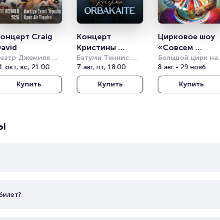
онцерт Craig 
Концерт 
Цирковое шоу 
avid
Кристины 
«Совсем 
еатр Джемиля 
Орбакайте
Батуми Теннис 
большой»
Большой цирк на 
опузлу под 
1 окт, вс, 21:00
Клаб (Batumi 
7 авг, пт, 18:00
проспекте 
8 авг - 29 нояб
ткрытым небом 
Tennis Club)
Вернадского
Купить
Купить
Купить
Harbiye Cemil 
opuzlu Open Air 
heatre)
ы
билет?