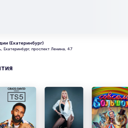
Полезные ссылки
Подробнее о том, как вернуть, сдать или продать биле
читайте в разделах:
Продать билет
Брокерам
ии (Екатеринбург)
Организаторам
, Екатеринбург, проспект Ленина, 47
ятия