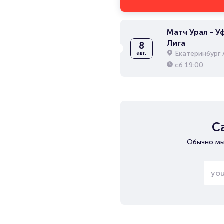
Матч Урал - Уф
Лига
8
Екатеринбург 
авг.
сб
19:00
С
Обычно мы