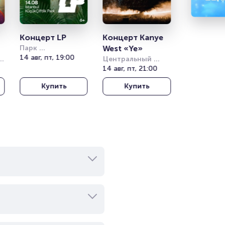
Концерт LP
Концерт Kanye 
Парк 
West «Ye»
Кучукчифтлик 
14 авг, пт, 19:00
Центральный 
(Kucukciftlik Park)
стадион Алматы
14 авг, пт, 21:00
Купить
Купить