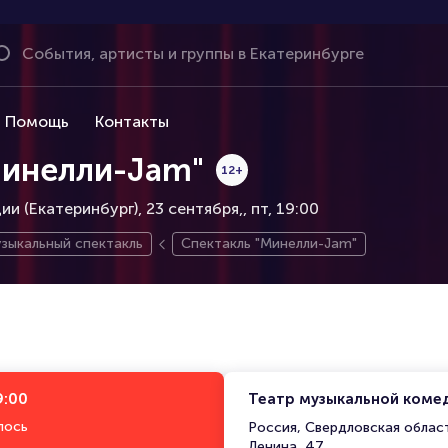
Помощь
Контакты
Минелли-Jam"
12+
и (Екатеринбург), 23 сентября,
пт, 19:00
зыкальный спектакль
Спектакль "Минелли-Jam"
9:00
Театр музыкальной комед
лось
Россия, Свердловская област
Ленина, 47