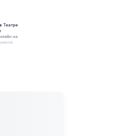
 в Театре
е
нлайн на
ников.
ет на
-
и продажи
емя на
я
мает не
ите