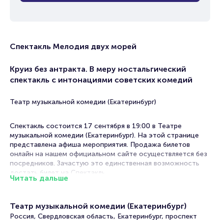
Спектакль Мелодия двух морей
Круиз без антракта. В меру ностальгический
спектакль с интонациями советских комедий
Театр музыкальной комедии (Екатеринбург)
Спектакль состоится 17 сентября в 19:00 в Театре
музыкальной комедии (Екатеринбург). На этой странице
представлена афиша мероприятия. Продажа билетов
онлайн на нашем официальном сайте осуществляется без
посредников. Зачастую это единственная возможность
достать билет на Спектакль.
Читать дальше
В афишах театров Екатеринбурга спектакли на любой вкус!
Постановки по произведениям классиков и
Театр музыкальной комедии (Екатеринбург)
современников, драмы, комедии, трагикомедии. В их
Россия, Свердловская область, Екатеринбург, проспект
основе истории, основанные на реальных событиях или