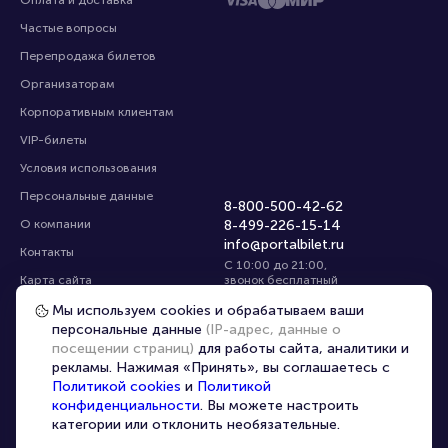
Оплата и доставка
Частые вопросы
Перепродажа билетов
Организаторам
Корпоративным клиентам
VIP-билеты
Условия использования
Персональные данные
8-800-500-42-62
О компании
8-499-226-15-14
info@portalbilet.ru
Контакты
С 10:00 до 21:00
,
Карта сайта
звонок бесплатный
Управление cookies
Все площадки
Мы используем cookies и обрабатываем ваши
персональные данные
(IP-адрес, данные о
посещении страниц)
для работы сайта, аналитики и
Главная
|
Екатеринбург
рекламы. Нажимая «Принять», вы соглашаетесь с
Политикой cookies
и
Политикой
конфиденциальности
. Вы можете настроить
категории или отклонить необязательные.