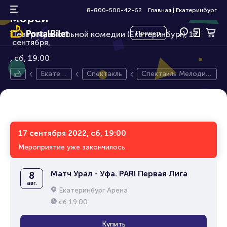
Спектакль Мелодия двух
16+
8-800-500-42-62
Главная
|
Екатеринбург
морей
Театр музыкальной комедии (Екатеринбург), 17
Продать
сентября,
сб, 19:00
Екатер
Спектакль
Спектакль Мелодия
инбург
двух морей
17 сентября 2022, сб, 19:00
Мероприятие уже закончилось
Матч Урал - Уфа. PARI Первая Лига
8
авг.
Екатеринбург Арена
сб
19:00
Купить