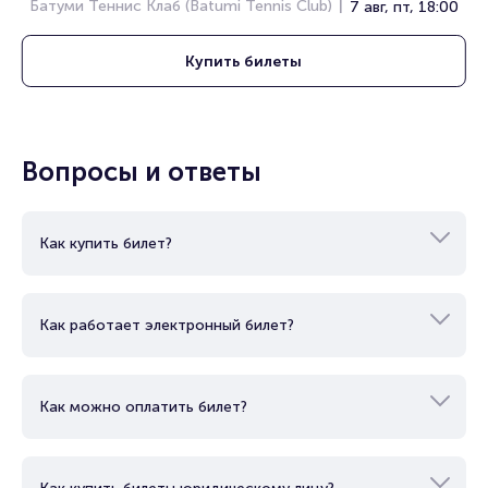
Полезные ссылки
Батуми Теннис Клаб (Batumi Tennis Club)
7 авг, пт, 18:00
Подробнее о том, как вернуть, сдать или продать билет
Купить
билеты
читайте в разделах:
Продать билет
Брокерам
Организаторам
Вопросы и ответы
Как купить билет?
Как работает электронный билет?
Как можно оплатить билет?