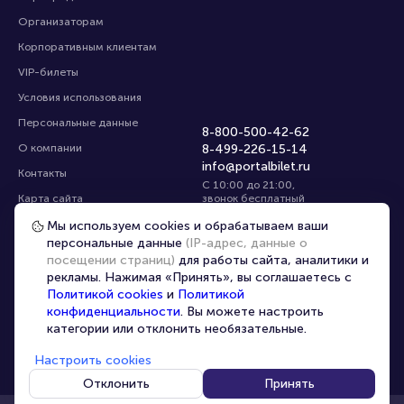
Организаторам
Корпоративным клиентам
VIP-билеты
Условия использования
Персональные данные
8-800-500-42-62
О компании
8-499-226-15-14
info@portalbilet.ru
Контакты
С 10:00 до 21:00
,
Карта сайта
звонок бесплатный
Управление cookies
Все площадки
Мы используем cookies и обрабатываем ваши
персональные данные
(IP-адрес, данные о
посещении страниц)
для работы сайта, аналитики и
Главная
|
Екатеринбург
рекламы. Нажимая «Принять», вы соглашаетесь с
Политикой cookies
и
Политикой
конфиденциальности
. Вы можете настроить
категории или отклонить необязательные.
Настроить cookies
© 2020 -
2026
portalbilet.ru
Все права защищены
Отклонить
Принять