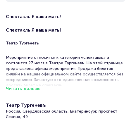
Спектакль Я ваша мать!
Спектакль Я ваша мать!
Театр Тургеневъ
Мероприятие относится к категории «спектакль» и
состоится 27 июля в Театре Тургеневъ. На этой странице
представлена афиша мероприятия. Продажа билетов
онлайн на нашем официальном сайте осуществляется без
посредников. Зачастую это единственная возможность
достать билет на спектакль.
Читать дальше
В афишах театров Екатеринбурга спектакли на любой вкус!
Постановки по произведениям классиков и
Театр Тургеневъ
современников, драмы, комедии, трагикомедии. В их
Россия, Свердловская область, Екатеринбург, проспект
основе истории, основанные на реальных событиях или
Ленина, 49
вольном вымысле постановщиков. Театральный репертуар
настолько разнообразен, что вы гарантировано выберите,
какое мероприятие посетить.