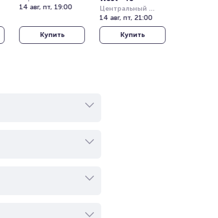
Кучукчифтлик 
14 авг, пт, 19:00
Центральный 
(Kucukciftlik Park)
стадион Алматы
14 авг, пт, 21:00
Купить
Купить