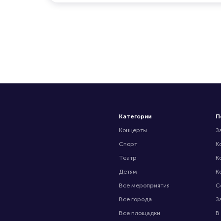
Категории
П
Концерты
З
Спорт
К
Театр
К
Детям
К
Все мероприятия
С
Все города
З
Все площадки
В