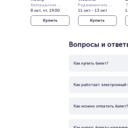
Белградская 
Раджамангала 
Т
Арена (бывш. 
8 окт, чт, 19:00
Нэшнл Стэдиум 
11 окт - 13 окт
Т
1
Штарк Арена)
(Rajamangala 
о
Купить
Купить
National Stadium)
(
T
T
Вопросы и ответ
Как купить билет?
Как работает электронный 
Как можно оплатить билет?
Как купить билеты юридиче