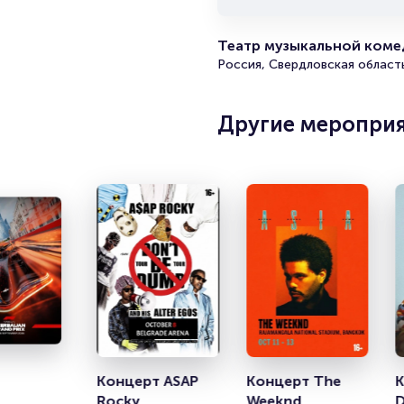
Театр музыкальной комед
Россия, Свердловская область
Другие меропри
Концерт ASAP 
Концерт The 
К
Rocky
Weeknd
D