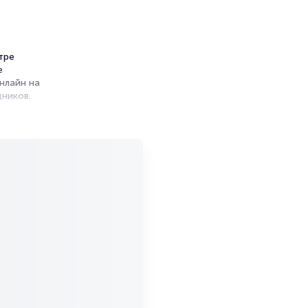
тре
е
нлайн на
ников.
ет на
 из
и продажи
емя на
я
мает не
каго
ите