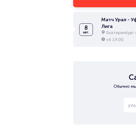
Матч Урал - Уф
Лига
8
Екатеринбург 
авг.
сб
19:00
С
Обычно мы