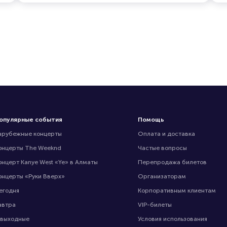
опулярные события
Помощь
арубежные концерты
Оплата и доставка
онцерты The Weeknd
Частые вопросы
онцерт Kanye West «Ye» в Алматы
Перепродажа билетов
онцерты «Руки Вверх»
Организаторам
егодня
Корпоративным клиентам
автра
VIP-билеты
 выходные
Условия использования