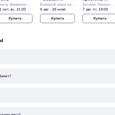
еатр Джемиля 
большой»
Большой цирк на 
Орбакайте
Батуми Теннис 
опузлу под 
1 окт, вс, 21:00
проспекте 
6 авг - 29 нояб
Клаб (Batumi 
7 авг, пт, 18:00
ткрытым небом 
Вернадского
Tennis Club)
Купить
Купить
Купить
Harbiye Cemil 
opuzlu Open Air 
heatre)
ы
билет?
скому лицу?