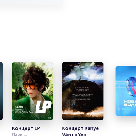
т
Концерт LP
Концерт Kanye 
Парк 
West «Ye»