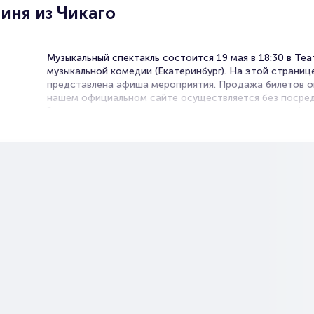
иня из Чикаго
Музыкальный спектакль состоится 19 мая в 18:30 в Теа
музыкальной комедии (Екатеринбург). На этой страниц
представлена афиша мероприятия. Продажа билетов о
нашем официальном сайте осуществляется без посред
Зачастую это единственная возможность достать бил
Музыкальный спектакль.
Билеты на спектакль Герцогиня
Чикаго
Portalbilet – удобный и надежный сервис для покупки 
билетов на мероприятия разного формата. Среднее вр
покупку билета здесь начиная с выбора места заверша
оформлением его в зрительном зале на ваше имя зани
более двух минут. Билеты на спектакль Герцогиня из Чи
пользуются большой популярностью у зрителей. Спеш
купить их, пока они есть в наличии.