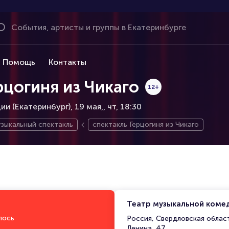
Помощь
Контакты
рцогиня из Чикаго
12+
и (Екатеринбург), 19 мая,
чт, 18:30
зыкальный спектакль
спектакль Герцогиня из Чикаго
Театр музыкальной комед
лось
Россия, Свердловская област
Ленина, 47