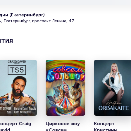
Полезные ссылки
ии (Екатеринбург)
Подробнее о том, как вернуть, сдать или продать биле
, Екатеринбург, проспект Ленина, 47
читайте в разделах:
Продать билет
ятия
Брокерам
Организаторам
онцерт Craig 
Цирковое шоу 
Концерт 
avid
«Совсем 
Кристины 