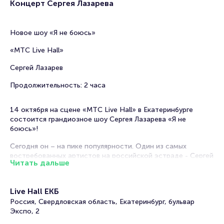
Концерт Сергея Лазарева
Новое шоу «Я не боюсь»
«MTC Live Hall»
Сергей Лазарев
Продолжительность: 2 часа
14 октября на сцене «MTC Live Hall» в Екатеринбурге
состоится грандиозное шоу Сергея Лазарева «Я не
боюсь»!
Сегодня он – на пике популярности. Один из самых
востребованных артистов на российской эстраде - Сергей
Читать дальше
Лазарев завоевал миллионы сердец поклонниц и
продолжает радовать публику новыми работами и
незабываемыми концертными программами.
Live Hall ЕКБ
Его творческая карьера началась еще в «Непоседах». Уже
Россия, Свердловская область, Екатеринбург, бульвар
в юные годы Сергей всегда был душой компании! Карьера
Экспо, 2
певца продолжилась в составе дуэта «Smash!», а в