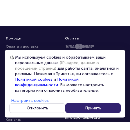
Помощь
Оплата
Оплата и доставка
Частые вопросы
Мы используем cookies и обрабатываем ваши
персональные данные
(IP-адрес, данные о
Перепродажа билетов
посещении страниц)
для работы сайта, аналитики и
Организаторам
рекламы. Нажимая «Принять», вы соглашаетесь с
Корпоративным клиентам
Политикой cookies
и
Политикой
конфиденциальности
. Вы можете настроить
VIP-билеты
категории или отклонить необязательные.
Условия использования
Настроить cookies
Персональные данные
8-800-500-42-62
Отклонить
Принять
О компании
8-499-226-15-14
info@portalbilet.ru
Контакты
С 10:00 до 21:00
,
Карта сайта
звонок бесплатный