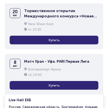
Торжественное открытие
20
авг.
Международного конкурса «Новая
волна 2026»
New Wave Холл
чт
19:30
Купить
Матч Урал - Уфа. PARI Первая Лига
8
авг.
Екатеринбург Арена
сб
19:00
Купить
Live Hall ЕКБ
Россия, Свердловская область, Екатеринбург, бульвар