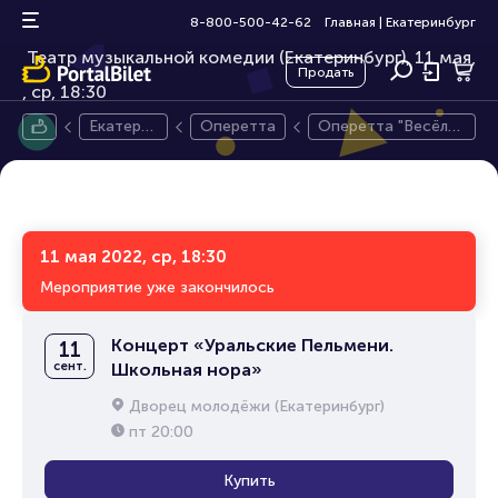
Оперетта "Весёлая вдова"
12+
8-800-500-42-62
Главная
|
Екатеринбург
Театр музыкальной комедии (Екатеринбург), 11 мая,
Продать
ср, 18:30
Екатери
Оперетта
Оперетта "Весёлая
нбург
вдова"
11 мая 2022, ср, 18:30
Мероприятие уже закончилось
Концерт «Уральские Пельмени.
11
сент.
Школьная нора»
Дворец молодёжи (Екатеринбург)
пт
20:00
Купить