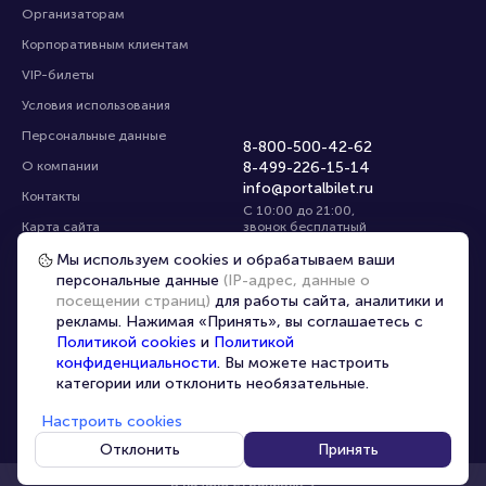
Организаторам
Корпоративным клиентам
VIP-билеты
Условия использования
Персональные данные
8-800-500-42-62
О компании
8-499-226-15-14
info@portalbilet.ru
Контакты
С 10:00 до 21:00
,
Карта сайта
звонок бесплатный
Управление cookies
Все площадки
Мы используем cookies и обрабатываем ваши
персональные данные
(IP-адрес, данные о
посещении страниц)
для работы сайта, аналитики и
Главная
|
Екатеринбург
рекламы. Нажимая «Принять», вы соглашаетесь с
Политикой cookies
и
Политикой
конфиденциальности
. Вы можете настроить
категории или отклонить необязательные.
Настроить cookies
© 2020 -
2026
portalbilet.ru
Все права защищены
Отклонить
Принять
В начало страницы