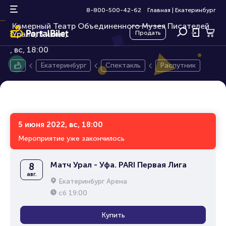
Распутник
18+
8-800-500-42-62
Главная
|
Екатеринбург
Камерный Театр Объединенного Музея Писателей
Урала, 5 июня,
Продать
вс, 18:00
Екатеринбург
Спектакль
Распутник
5 июня 2022, вс, 18:00
Мероприятие уже закончилось
Матч Урал - Уфа. PARI Первая Лига
8
авг.
Екатеринбург Арена
сб
19:00
Купить