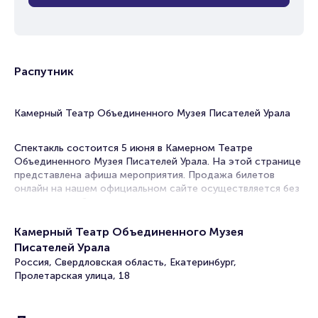
Распутник
Камерный Театр Объединенного Музея Писателей Урала
Спектакль состоится 5 июня в Камерном Театре
Объединенного Музея Писателей Урала. На этой странице
представлена афиша мероприятия. Продажа билетов
онлайн на нашем официальном сайте осуществляется без
посредников. Зачастую это единственная возможность
достать билет на спектакль.
Камерный Театр Объединенного Музея
В афишах театров Екатеринбурга спектакли на любой вкус!
Писателей Урала
Постановки по произведениям классиков и
Россия, Свердловская область, Екатеринбург,
современников, драмы, комедии, трагикомедии. В их
Пролетарская улица, 18
основе истории, основанные на реальных событиях или
вольном вымысле постановщиков. Театральный репертуар
настолько разнообразен, что вы гарантировано выберите,