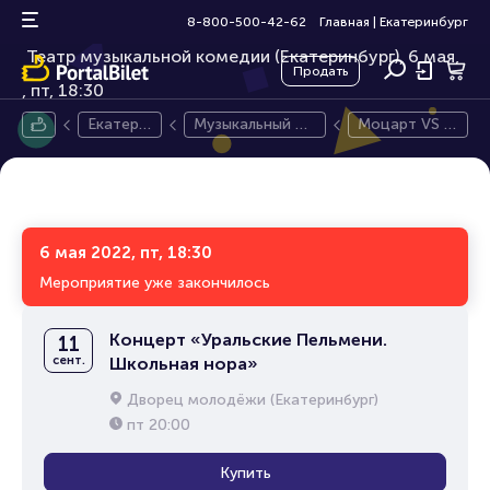
Моцарт VS Сальери
16+
8-800-500-42-62
Главная
|
Екатеринбург
Театр музыкальной комедии (Екатеринбург), 6 мая,
Продать
пт, 18:30
Екатери
Музыкальный сп
Моцарт VS С
нбург
ектакль
альери
6 мая 2022, пт, 18:30
Мероприятие уже закончилось
Концерт «Уральские Пельмени.
11
сент.
Школьная нора»
Дворец молодёжи (Екатеринбург)
пт
20:00
Купить