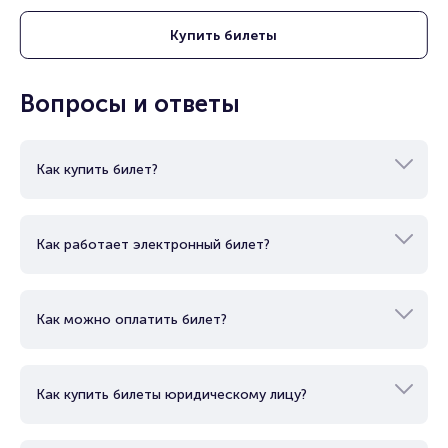
Подробнее о том, как вернуть, сдать или продать билет
читайте в разделах:
Купить
билеты
Продать билет
Брокерам
Вопросы и ответы
Организаторам
Как купить билет?
Как работает электронный билет?
Как можно оплатить билет?
Как купить билеты юридическому лицу?