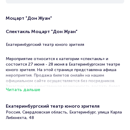
Моцарт "Дон Жуан"
Спектакль Моцарт "Дон Жуан"
Екатеринбургский театр юного зрителя
Мероприятие относится к категории «спектакль» и
состоится 27 июня - 28 июня в Екатеринбургском театре
юного зрителя. На этой странице представлена афиша
мероприятия. Продажа билетов онлайн на нашем
официальном сайте осуществляется без посредников.
Зачастую это единственная возможность достать билет
Читать дальше
на спектакль.
В афишах театров Екатеринбурга спектакли на любой вкус!
Екатеринбургский театр юного зрителя
Постановки по произведениям классиков и
Россия, Свердловская область, Екатеринбург, улица Карла
современников, драмы, комедии, трагикомедии. В их
Либкнехта, 48
основе истории, основанные на реальных событиях или
вольном вымысле постановщиков. Театральный репертуар
настолько разнообразен, что вы гарантировано выберите,