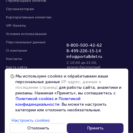
Перепродажа билетов
Организаторам
Корпоративным клиентам
VIP-билеты
Условия использования
Персональные данные
8-800-500-42-62
О компании
8-499-226-15-14
info@portalbilet.ru
Контакты
С 10:00 до 21:00
,
Карта сайта
звонок бесплатный
Управление cookies
Все площадки
Мы используем cookies и обрабатываем ваши
персональные данные
(IP-адрес, данные о
посещении страниц)
для работы сайта, аналитики и
Главная
|
Екатеринбург
рекламы. Нажимая «Принять», вы соглашаетесь с
Политикой cookies
и
Политикой
конфиденциальности
. Вы можете настроить
категории или отклонить необязательные.
Настроить cookies
© 2020 -
2026
portalbilet.ru
Все права защищены
Отклонить
Принять