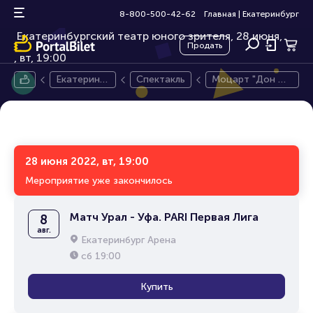
Моцарт "Дон Жуан"
16+
8-800-500-42-62
Главная
|
Екатеринбург
Екатеринбургский театр юного зрителя, 28 июня,
Продать
вт, 19:00
Екатеринб
Спектакль
Моцарт "Дон Жу
ург
ан"
28 июня 2022, вт, 19:00
Мероприятие уже закончилось
Матч Урал - Уфа. PARI Первая Лига
8
авг.
Екатеринбург Арена
сб
19:00
Купить