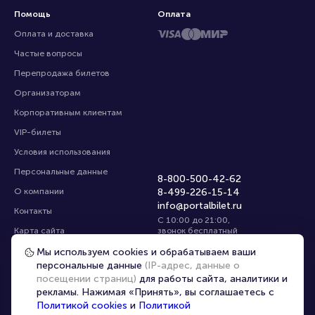
Помощь
Оплата
Оплата и доставка
Частые вопросы
Перепродажа билетов
Организаторам
Корпоративным клиентам
VIP-билеты
Условия использования
Персональные данные
8-800-500-42-62
О компании
8-499-226-15-14
info@portalbilet.ru
Контакты
С 10:00 до 21:00
,
Карта сайта
звонок бесплатный
Управление cookies
Все площадки
Мы используем cookies и обрабатываем ваши
персональные данные
(IP-адрес, данные о
посещении страниц)
для работы сайта, аналитики и
Главная
|
Екатеринбург
рекламы. Нажимая «Принять», вы соглашаетесь с
Политикой cookies
и
Политикой