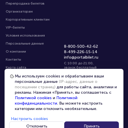
Перепродажа билетов
Организаторам
Корпоративным клиентам
VIP-билеты
Условия использования
Персональные данные
8-800-500-42-62
О компании
8-499-226-15-14
info@portalbilet.ru
Контакты
С 10:00 до 21:00
,
Карта сайта
звонок бесплатный
Управление cookies
Все площадки
Мы используем cookies и обрабатываем ваши
персональные данные
(IP-адрес, данные о
посещении страниц)
для работы сайта, аналитики и
Главная
|
Екатеринбург
рекламы. Нажимая «Принять», вы соглашаетесь с
Политикой cookies
и
Политикой
конфиденциальности
. Вы можете настроить
категории или отклонить необязательные.
Настроить cookies
© 2020 -
2026
portalbilet.ru
Все права защищены
Отклонить
Принять