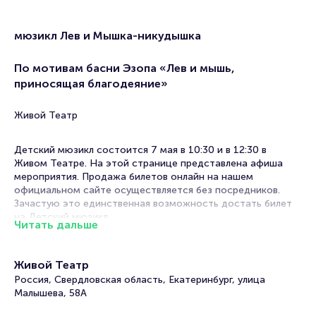
мюзикл Лев и Мышка-никудышка
По мотивам басни Эзопа «Лев и мышь,
приносящая благодеяние»
Живой Театр
Детский мюзикл состоится 7 мая в 10:30 и в 12:30 в
Живом Театре. На этой странице представлена афиша
мероприятия. Продажа билетов онлайн на нашем
официальном сайте осуществляется без посредников.
Зачастую это единственная возможность достать билет
на Детский мюзикл.
Читать дальше
Билеты на мюзикл Лев и Мышка-никудышка
Живой Театр
Portalbilet – удобный и надежный сервис для покупки и
Россия, Свердловская область, Екатеринбург, улица
продажи билетов на мероприятия разного формата.
Малышева, 58А
Среднее время на покупку билета здесь начиная с выбора
места завершая оформлением его в зрительном зале на