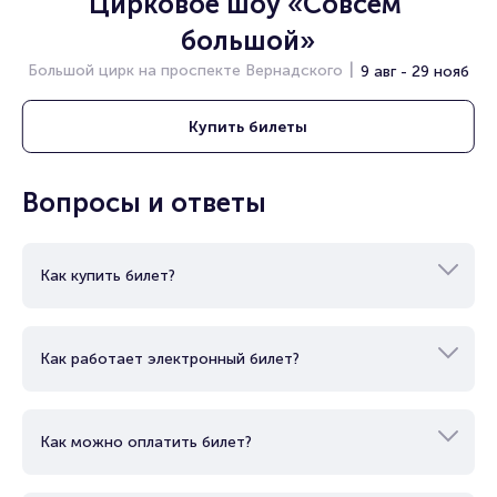
Цирковое шоу «Совсем 
Полезные ссылки
большой»
Большой цирк на проспекте Вернадского
9 авг - 29 нояб
Подробнее о том, как вернуть, сдать или продать билет
читайте в разделах:
Купить
билеты
Продать билет
Брокерам
Организаторам
Вопросы и ответы
Как купить билет?
Как работает электронный билет?
Как можно оплатить билет?