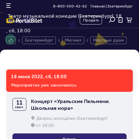
Мёртвые души
16+
8-800-500-42-62
Главная
|
Екатеринбург
Театр музыкальной комедии (Екатеринбург), 18
июня,
Продать
сб, 18:00
Екатеринбург
Мюзикл
Мёртвые души
18 июня 2022, сб, 18:00
Мероприятие уже закончилось
Концерт «Уральские Пельмени.
11
сент.
Школьная нора»
Дворец молодёжи (Екатеринбург)
пт
20:00