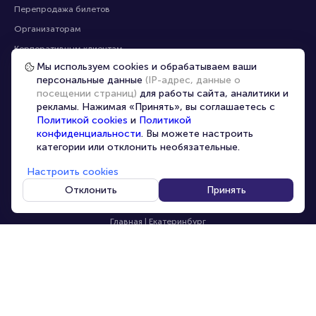
Перепродажа билетов
Организаторам
Корпоративным клиентам
Мы используем cookies и обрабатываем ваши
VIP-билеты
персональные данные
(IP-адрес, данные о
Условия использования
посещении страниц)
для работы сайта, аналитики и
рекламы. Нажимая «Принять», вы соглашаетесь с
Персональные данные
8-800-500-42-62
Политикой cookies
и
Политикой
О компании
8-499-226-15-14
конфиденциальности
. Вы можете настроить
info@portalbilet.ru
категории или отклонить необязательные.
Контакты
С 10:00 до 21:00
,
Карта сайта
звонок бесплатный
Настроить cookies
Управление cookies
Все площадки
Отклонить
Принять
Главная
|
Екатеринбург
© 2020 -
2026
portalbilet.ru
Все права защищены