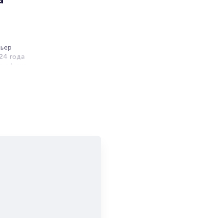
мьер
024 года
на афиша
циальном
ссийской
и продажи
емя на
я
мает не
льзуются
, пока