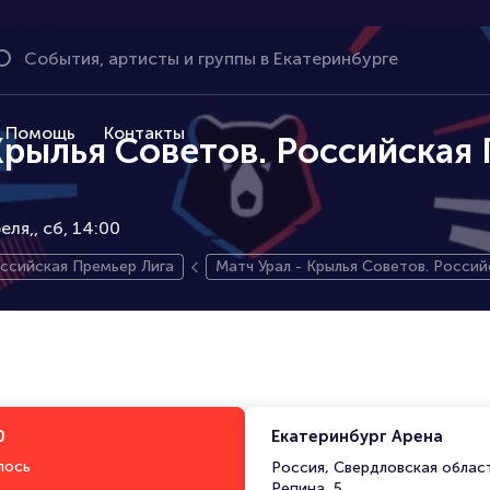
Помощь
Контакты
Крылья Советов. Российская
еля,
сб, 14:00
ссийская Премьер Лига
Матч Урал - Крылья Советов. Россий
0
Екатеринбург Арена
лось
Россия, Свердловская област
Репина, 5