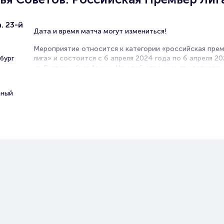
. 23-й
Дата и время матча могут измениться!
Мероприятие относится к категории «российская пре
бург
лига» и состоится с 6 апреля 2024 года по 6 апреля 2
на Екатеринбург Арене. На этой странице представле
мероприятия. Продажа билетов онлайн на нашем офи
сайте осуществляется без посредников. Зачастую это
ьный
единственная возможность достать билет на матч Ро
Премьер Лиги.
Билеты на матч Урал - Крылья
Советов
Portalbilet – удобный и надежный сервис для покупки 
билетов на мероприятия разного формата. Среднее вр
покупку билета здесь начиная с выбора места заверша
оформлением его в зрительном зале на ваше имя зани
более двух минут. Билеты на Урал - Крылья Советов по
большой популярностью у зрителей. Спешите купить их