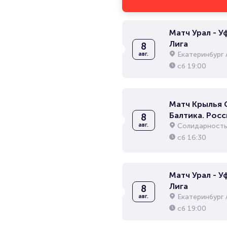
Матч Урал - Уф
Лига
8
Екатеринбург 
авг.
сб
19:00
Матч Крылья 
Балтика. Рос
8
Лига
Солидарность
авг.
сб
16:30
Матч Урал - Уф
Лига
8
Екатеринбург 
авг.
сб
19:00