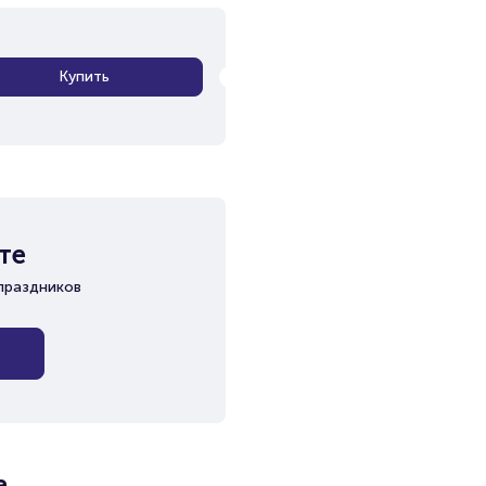
Купить
те
праздников
а