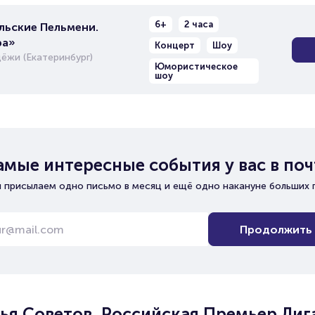
6+
2 часа
льские Пельмени.
ра»
Концерт
Шоу
ёжи (Екатеринбург)
Юмористическое
шоу
амые интересные события у вас в поч
 присылаем одно письмо в месяц и ещё одно накануне больших 
Продолжить
лья Советов. Российская Премьер Лиг