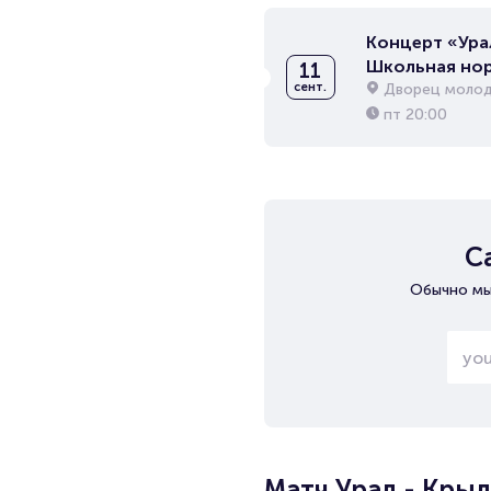
Концерт «Ура
Школьная но
11
Дворец молод
сент.
пт
20:00
С
Обычно мы
Матч Урал - Кры