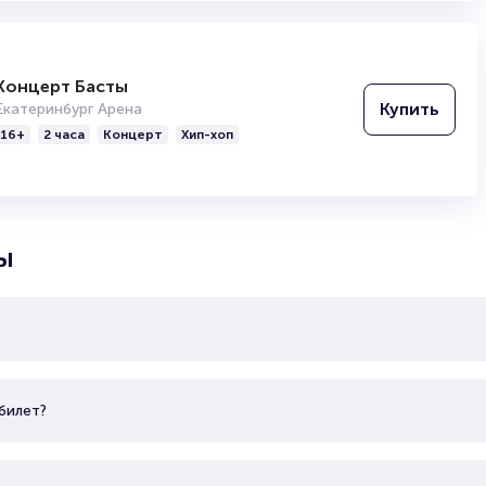
Концерт Басты
Купить
Екатеринбург Арена
16+
2 часа
Концерт
Хип-хоп
ФК Крылья Советов
Российский футбольный клуб из Самары. Бронзовый п
ы
2004 г., двукратный финалист Кубка СССР 1953 и 196
России 2003/04 и 2020/21. Основан 3 мая 1942 г. С
Арена» вместимостью 41970 человек. Ген. директор: 
Габибулла Хасаев. Главный тренер: Игорь Осинькин. К
Солдатенков.
билет?