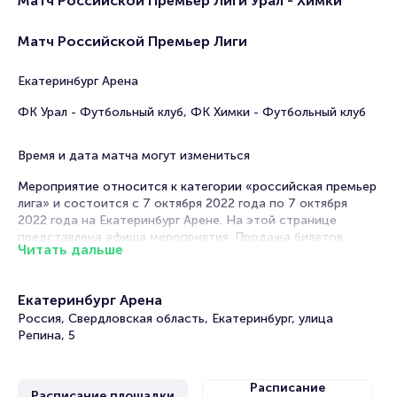
Матч Российской Премьер Лиги Урал - Химки
Матч Российской Премьер Лиги
Екатеринбург Арена
ФК Урал - Футбольный клуб, ФК Химки - Футбольный клуб
Время и дата матча могут измениться
Мероприятие относится к категории «российская премьер
лига» и состоится с 7 октября 2022 года по 7 октября
2022 года на Екатеринбург Арене. На этой странице
представлена афиша мероприятия. Продажа билетов
Читать дальше
онлайн на нашем официальном сайте осуществляется без
посредников. Зачастую это единственная возможность
достать билет на Матч Российской Премьер Лиги.
Екатеринбург Арена
Билеты на матч Российской Премьер Лиги Урал -
Россия, Свердловская область, Екатеринбург, улица
Репина, 5
Химки
Portalbilet – удобный и надежный сервис для покупки и
Расписание
Расписание площадки
продажи билетов на мероприятия разного формата.