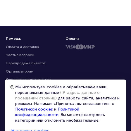
Помощь
Оплата
Оплата и доставка
Частые вопросы
Перепродажа билетов
Организаторам
Корпоративным клиентам
Мы используем cookies и обрабатываем ваши
VIP-билеты
персональные данные
(IP-адрес, данные о
Условия использования
посещении страниц)
для работы сайта, аналитики и
рекламы. Нажимая «Принять», вы соглашаетесь с
Персональные данные
8-800-500-42-62
Политикой cookies
и
Политикой
О компании
8-499-226-15-14
конфиденциальности
. Вы можете настроить
info@portalbilet.ru
категории или отклонить необязательные.
Контакты
С 10:00 до 21:00
,
Карта сайта
звонок бесплатный
Настроить cookies