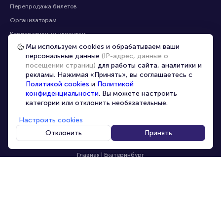
Перепродажа билетов
Организаторам
Корпоративным клиентам
Мы используем cookies и обрабатываем ваши
VIP-билеты
персональные данные
(IP-адрес, данные о
Условия использования
посещении страниц)
для работы сайта, аналитики и
рекламы. Нажимая «Принять», вы соглашаетесь с
Персональные данные
8-800-500-42-62
Политикой cookies
и
Политикой
О компании
8-499-226-15-14
конфиденциальности
. Вы можете настроить
info@portalbilet.ru
категории или отклонить необязательные.
Контакты
С 10:00 до 21:00
,
Карта сайта
звонок бесплатный
Настроить cookies
Управление cookies
Все площадки
Отклонить
Принять
Главная
|
Екатеринбург
© 2020 -
2026
portalbilet.ru
Все права защищены