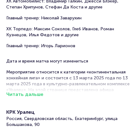
ХК Автомобилист: Владимир Галкин, Джесси Блэкер,
Степан Хрипунов, Стефан Да Коста и другие
Главный тренер: Николай Заварухин
ХК Торпедо: Максим Соколов, Глеб Иванов, Роман
Кузнецов, Илья Федотов и другие
Главный тренер: Игорь Ларионов
Дата и время матча могут измениться
Мероприятие относится к категории «континентальная
хоккейная лига» и состоится с 13 марта 2025 года по 13
марта 2025 года в культурно-развлекательном комплексе
«Уралец». На этой странице представлена афиша
Читать дальше
мероприятия. Продажа билетов онлайн на нашем
официальном сайте осуществляется без посредников.
Зачастую это единственная возможность достать билет
КРК Уралец
на матч Континентальной Хоккейной Лиги.
Россия, Свердловская область, Екатеринбург, улица
Билеты на матч Автомобилист - Торпедо.
Большакова, 90
Континентальная хоккейная лига