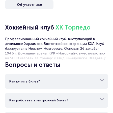
Об участнике
Portalbilet – удобный и надежный сервис для покупки и
продажи билетов на мероприятия разного формата.
Среднее время на покупку билета здесь начиная с выбора
места завершая оформлением его в зрительном зале на
ваше имя занимает не более двух минут. Билеты на матч
Хоккейный клуб
ХК Торпедо
Автомобилист - Торпедо пользуются большой
популярностью у зрителей. Спешите купить их, пока они
есть в наличии.
Профессиональный хоккейный клуб, выступающий в
дивизионе Харламова Восточной конференции КХЛ. Клуб
Полезные ссылки
базируется в Нижнем Новгороде. Основан 26 декабря
1946 г. Домашняя арена: КРК «Нагорный», вместимостью
на 5600 человек. Гл. тренер: Дэвид Нимировски. Владелец:
Подробнее о том, как вернуть, сдать или продать билет
группа ГАЗ. Ген. менеджер: Максим Гафуров.
Вопросы и ответы
читайте в разделах:
Продать билет
Брокерам
Как купить билет?
Организаторам
Как работает электронный билет?