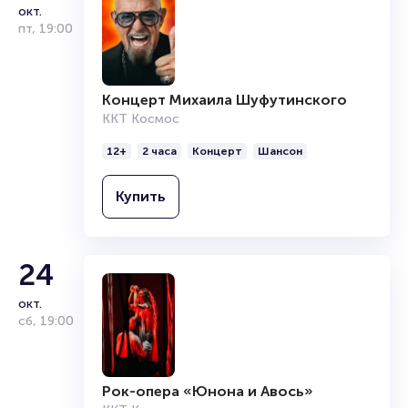
окт.
пт
,
19:00
Концерт Михаила Шуфутинского
ККТ Космос
12+
2 часа
Концерт
Шансон
Купить
24
окт.
сб
,
19:00
Рок-опера «Юнона и Авось»