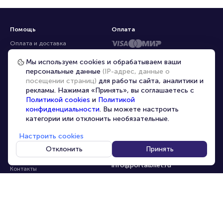
Помощь
Оплата
Оплата и доставка
Частые вопросы
Мы используем cookies и обрабатываем ваши
персональные данные
(IP-адрес, данные о
Перепродажа билетов
посещении страниц)
для работы сайта, аналитики и
Организаторам
рекламы. Нажимая «Принять», вы соглашаетесь с
Корпоративным клиентам
Политикой cookies
и
Политикой
конфиденциальности
. Вы можете настроить
VIP-билеты
категории или отклонить необязательные.
Условия использования
Настроить cookies
Персональные данные
8-800-500-42-62
Отклонить
Принять
О компании
8-499-226-15-14
info@portalbilet.ru
Контакты
С 10:00 до 21:00
,
Карта сайта
звонок бесплатный
Управление cookies
Все площадки
Главная
|
Екатеринбург