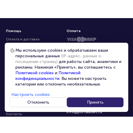
Помощь
Оплата
Оплата и доставка
Частые вопросы
Мы используем cookies и обрабатываем ваши
персональные данные
(IP-адрес, данные о
Перепродажа билетов
посещении страниц)
для работы сайта, аналитики и
Организаторам
рекламы. Нажимая «Принять», вы соглашаетесь с
Корпоративным клиентам
Политикой cookies
и
Политикой
конфиденциальности
. Вы можете настроить
VIP-билеты
категории или отклонить необязательные.
Условия использования
Настроить cookies
Персональные данные
8-800-500-42-62
Отклонить
Принять
О компании
8-499-226-15-14
info@portalbilet.ru
Контакты
С 10:00 до 21:00
,
Карта сайта
звонок бесплатный
Управление cookies
Все площадки