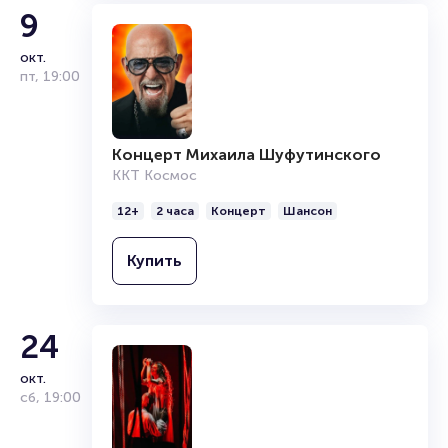
Российский композитор, поэт-песенник,
выступала в театре песни Аллы Пугачёвой.
9
певец, режиссёр и аранжировщик.
Релиз дебютного альбома «Good Bye, мой
Обладает тенором. Исполняет музыку в
мальчик» состоялся в 1991-м году.
окт.
жанрах поп, регги, джаз, шансон, кантри,
Особенно успешным альбомом считается
пт
,
19:00
поп-рок, фолк. Награждён званием
пластинка «Зимняя вишня» 1996 года. Её
заслуженного артиста России в 2008-м
треки не раз занимали верхние позиции
году. Начал карьеру с 1989 г. Был
хит-парадов России и стран СНГ. В ее
лауреатом международных конкурсов
дискографии 16 альбомов.
Концерт Михаила Шуфутинского
«Юрмала 1993» и «Ялта 1992». Его первые
песни «Кто тебе сказал?» и «Босоногий
ККТ Космос
мальчик» лидировали в топ-чартах. Релиз
дебютного альбома состоялся в 1994-м
12+
2 часа
Концерт
Шансон
году. Неоднократно получал премии
«Золотой граммофон», Муз-ТВ и
Купить
«Грэмми». Долгое время был наставником
в телепроектах «Голос» и «Голос. Дети».
24
окт.
сб
,
19:00