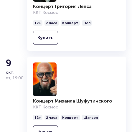
Подробнее о том, как вернуть, сдать или продать билет
Концерт Григория Лепса
читайте в разделах:
ККТ Космос
Продать билет
Брокерам
12+
2 часа
Концерт
Поп
Организаторам
Купить
9
окт.
пт
,
19:00
Концерт Михаила Шуфутинского
ККТ Космос
12+
2 часа
Концерт
Шансон