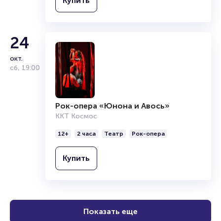
Купить
24
окт.
сб
,
19:00
Рок-опера «Юнона и Авось»
ККТ Космос
12+
2 часа
Театр
Рок-опера
Купить
Показать еще