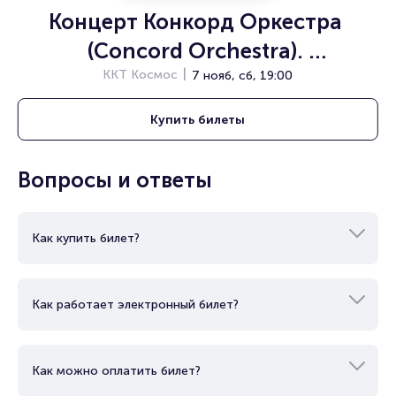
Организаторам
Концерт Конкорд Оркестра 
(Concord Orchestra). 
«Симфонические хиты. Колесо 
ККТ Космос
7 нояб, сб, 19:00
любви»
Купить
билеты
Вопросы и ответы
Как купить билет?
Как работает электронный билет?
Как можно оплатить билет?