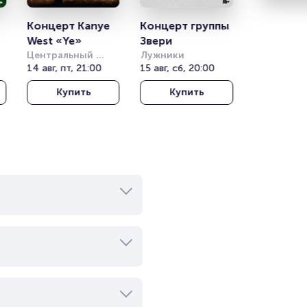
Концерт Kanye 
Концерт группы 
West «Ye»
Звери
Центральный 
Лужники
)
стадион Алматы
14 авг, пт, 21:00
15 авг, сб, 20:00
Купить
Купить