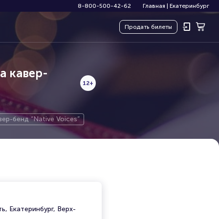
8-800-500-42-62
Главная
|
Екатеринбург
Продать
билеты
la кавер-
12+
вер-бенд “Native Voices”
ь, Екатеринбург, Верх-