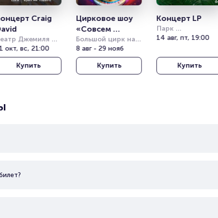
онцерт Craig 
Цирковое шоу 
Концерт LP
avid
«Совсем 
Парк 
Кучукчифтлик 
14 авг, пт, 19:00
еатр Джемиля 
большой»
Большой цирк на 
(Kucukciftlik Park
опузлу под 
1 окт, вс, 21:00
проспекте 
8 авг - 29 нояб
ткрытым небом 
Вернадского
Купить
Купить
Купить
Harbiye Cemil 
opuzlu Open Air 
heatre)
ы
билет?