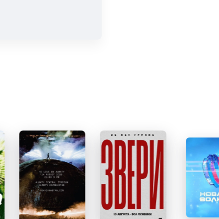
ются
, пока
т