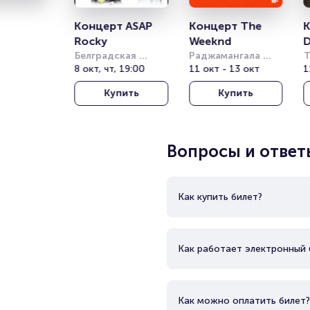
Концерт ASAP 
Концерт The 
К
Rocky
Weeknd
D
Белградская 
Раджамангала 
Т
Арена (бывш. 
8 окт, чт, 19:00
Нэшнл Стэдиум 
11 окт - 13 окт
Т
1
Штарк Арена)
(Rajamangala 
о
Купить
Купить
National Stadium)
(
T
T
Вопросы и ответ
Как купить билет?
Как работает электронный 
Как можно оплатить билет?