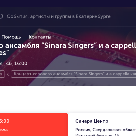
Помощь
Контакты
ансамбля “Sinara Singers” и a cappel
es”
я,
сб, 16:00
р
Концерт хорового ансамбля “Sinara Singers” и a cappella ка
6:00
Синара Центр
лось
Россия, Свердловская област
Исетский бульвар, 15