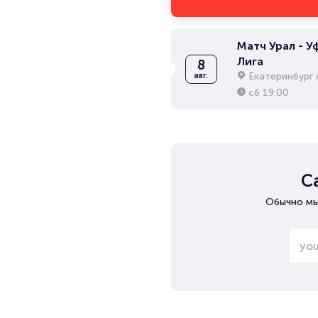
Матч Урал - Уф
Лига
8
Екатеринбург 
авг.
сб
19:00
С
Обычно мы