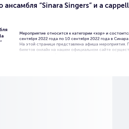
 ансамбля “Sinara Singers” и a cappel
бля
Мероприятие относится к категории «хор» и состоитс
la
сентября 2022 года по 10 сентября 2022 года в Синара
”
На этой странице представлена афиша мероприятия.
билетов онлайн на нашем официальном сайте осущест
без посредников. Зачастую это единственная возмож
достать билет на концерт.
Билеты на концерт хорового
ансамбля “Sinara Singers” и a
cappella кавер-бенд “Native Voi
Portalbilet – удобный и надежный сервис для покупки 
билетов на мероприятия разного формата. Среднее вр
покупку билета здесь начиная с выбора места заверша
оформлением его в зрительном зале на ваше имя зани
более двух минут. Билеты на концерт хорового ансамбл