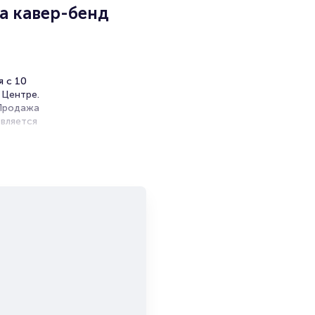
la кавер-бенд
я с 10
 Центре.
 Продажа
вляется
ность
ces”
и продажи
емя на
я
мает не
я “Sinara