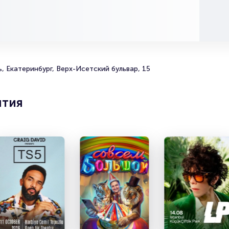
Singers” и a cappella кавер-бенд “Native Voices” пользу
большой популярностью у зрителей. Спешите купить их
они есть в наличии.
Полезные ссылки
, Екатеринбург, Верх-Исетский бульвар, 15
Подробнее о том, как вернуть, сдать или продать биле
читайте в разделах:
ятия
Продать билет
Брокерам
Организаторам