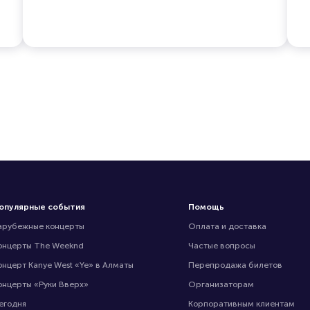
опулярные события
Помощь
арубежные концерты
Оплата и доставка
онцерты The Weeknd
Частые вопросы
онцерт Kanye West «Ye» в Алматы
Перепродажа билетов
онцерты «Руки Вверх»
Организаторам
егодня
Корпоративным клиентам