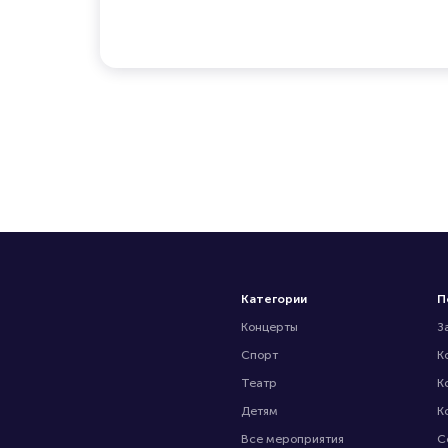
Категории
П
Концерты
З
Спорт
К
Театр
К
Детям
К
Все мероприятия
С