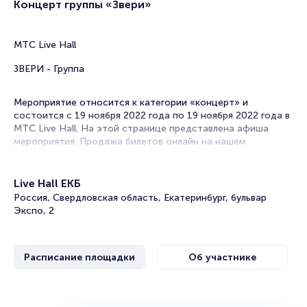
Концерт группы «Звери»
МТС Live Hall
ЗВЕРИ - Группа
Мероприятие относится к категории «концерт» и
состоится с 19 ноября 2022 года по 19 ноября 2022 года в
МТС Live Hall. На этой странице представлена афиша
мероприятия. Продажа билетов онлайн на нашем
официальном сайте осуществляется без посредников.
Зачастую это единственная возможность достать билет
на концерт.
Live Hall ЕКБ
Россия, Свердловская область, Екатеринбург, бульвар
Билеты на концерт группы «Звери»
Экспо, 2
Portalbilet – удобный и надежный сервис для покупки и
продажи билетов на мероприятия разного формата.
Расписание площадки
Об участнике
Среднее время на покупку билета здесь начиная с выбора
места завершая оформлением его в зрительном зале на
ваше имя занимает не более двух минут. Билеты на
концерт группы «Звери» пользуются большой