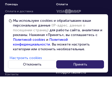
Помощь
Оплата
Оплата и доставка
Частые вопросы
Мы используем cookies и обрабатываем ваши
персональные данные
(IP-адрес, данные о
Перепродажа билетов
посещении страниц)
для работы сайта, аналитики и
Организаторам
рекламы. Нажимая «Принять», вы соглашаетесь с
Корпоративным клиентам
Политикой cookies
и
Политикой
конфиденциальности
. Вы можете настроить
VIP-билеты
категории или отклонить необязательные.
Условия использования
Настроить cookies
Персональные данные
8-800-500-42-62
Отклонить
Принять
О компании
8-499-226-15-14
info@portalbilet.ru
Контакты
С 10:00 до 21:00
,
Карта сайта
звонок бесплатный
Управление cookies
Все площадки
Главная
|
Екатеринбург